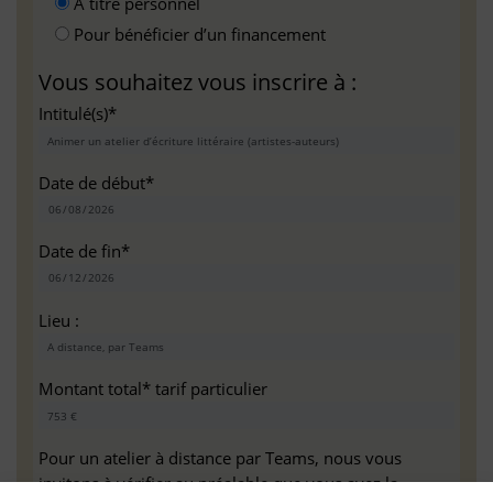
A titre personnel
Pour bénéficier d’un financement
Vous souhaitez vous inscrire à :
Intitulé(s)*
Date de début*
Date de fin*
Lieu :
Montant total* tarif particulier
Pour un atelier à distance par Teams, nous vous
invitons à vérifier au préalable que vous avez la