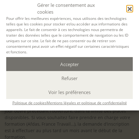
configuration minimale requise pour pouvoir travailler
Gérer le consentement aux
dans les meilleures conditions : Configuration
cookies
matérielle requise pour
Microsoft Teams | Microsoft
Pour offrir les meilleures expériences, nous utilisons des technologies
telles que les cookies pour stocker et/ou accéder aux informations des
Learn
appareils. Le fait de consentir à ces technologies nous permettra de
traiter des données telles que le comportement de navigation ou les ID
uniques sur ce site. Le fait de ne pas consentir ou de retirer son
consentement peut avoir un effet négatif sur certaines caractéristiques
et fonctions.
Accessibilité : ALEPH-ÉCRITURE est sensible à l’inclusion des
Accepter
personnes en situation de handicap. Si vous avez besoin
d’un aménagement spécifique de programme, n’hésitez pas
à nous contacter en amont de votre inscription afin
Refuser
d’étudier la faisabilité de votre projet (adaptation des
supports, accessibilité de nos salles).
Voir les préférences
Sauf mention contraire, il n’y a pas de modalité d’accès et les
Politique de cookies
Mentions légales et politique de confidentialité
inscriptions à nos activités sont ouvertes jusqu’au dernier
jour ouvré précédant l’ouverture, dans la limite des places
disponibles. Si vous souhaitez faire prendre en charge votre
formation (Afdas, France Travail…), la demande d’inscription
est à effectuer au plus tard un mois avant le début de la
formation.