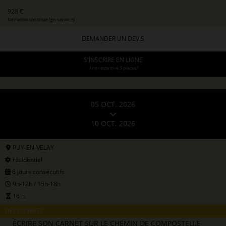
928 €
formation continue (
en savoir +
)
DEMANDER UN DEVIS
S'INSCRIRE EN LIGNE
Il ne reste que 3 places !
05 OCT. 2026
10 OCT. 2026
PUY-EN-VELAY
résidentiel
6 jours consécutifs
9h-12h / 15h-18h
16 h.
DÉCOUVERTE
ÉCRIRE SON CARNET SUR LE CHEMIN DE COMPOSTELLE