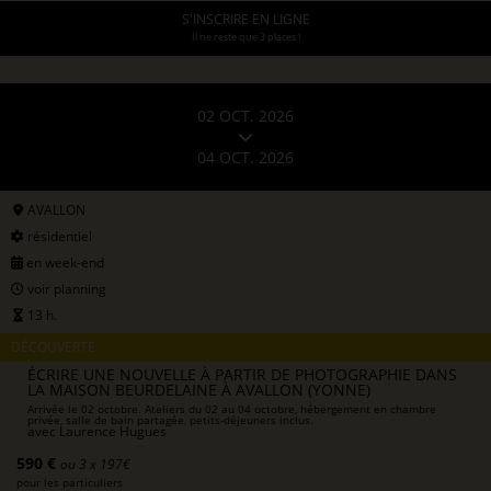
S'INSCRIRE EN LIGNE
Il ne reste que 3 places !
02 OCT. 2026
04 OCT. 2026
AVALLON
résidentiel
en week-end
voir planning
13 h.
DÉCOUVERTE
ÉCRIRE UNE NOUVELLE À PARTIR DE PHOTOGRAPHIE DANS
LA MAISON BEURDELAINE À AVALLON (YONNE)
Arrivée le 02 octobre. Ateliers du 02 au 04 octobre, hébergement en chambre
privée, salle de bain partagée, petits-déjeuners inclus.
avec
Laurence Hugues
590 €
ou 3 x 197€
pour les particuliers