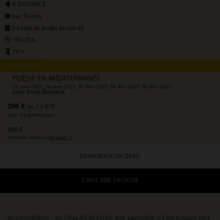
A DISTANCE
par Teams
5 lundis et jeudis en soirée
19h-21h
10 h.
DÉCOUVERTE
POÉSIE EN MÉDITERRANÉE
25 janv 2027, 28 janv 2027, 01 févr 2027, 04 févr 2027, 08 févr 2027
avec
Anne Baatard
200 €
ou 3 x 67€
pour les particuliers
400 €
formation continue (
en savoir +
)
DEMANDER UN DEVIS
S'INSCRIRE EN LIGNE
Accessibilité : ALEPH-ÉCRITURE est sensible à l’inclusion des