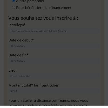
A titre personnel
Pour bénéficier d’un financement
Vous souhaitez vous inscrire à :
Intitulé(s)*
Date de début*
Date de fin*
Lieu :
Montant total* tarif particulier
Pour un atelier à distance par Teams, nous vous
invitons à vérifier au préalable que vous avez la