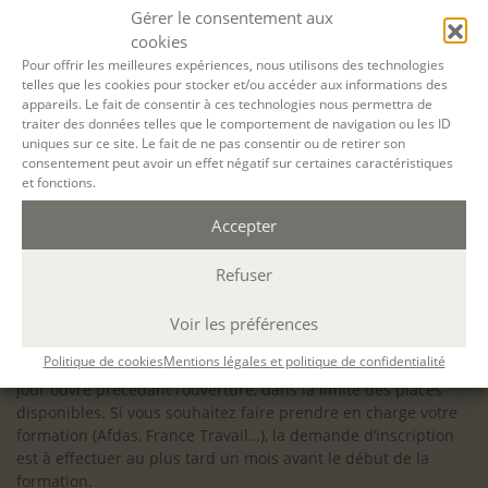
configuration minimale requise pour pouvoir travailler
Gérer le consentement aux
dans les meilleures conditions : Configuration
cookies
matérielle requise pour
Microsoft Teams | Microsoft
Pour offrir les meilleures expériences, nous utilisons des technologies
telles que les cookies pour stocker et/ou accéder aux informations des
Learn
appareils. Le fait de consentir à ces technologies nous permettra de
traiter des données telles que le comportement de navigation ou les ID
uniques sur ce site. Le fait de ne pas consentir ou de retirer son
consentement peut avoir un effet négatif sur certaines caractéristiques
et fonctions.
Accessibilité : ALEPH-ÉCRITURE est sensible à l’inclusion des
Accepter
personnes en situation de handicap. Si vous avez besoin
d’un aménagement spécifique de programme, n’hésitez pas
à nous contacter en amont de votre inscription afin
Refuser
d’étudier la faisabilité de votre projet (adaptation des
supports, accessibilité de nos salles).
Voir les préférences
Sauf mention contraire, il n’y a pas de modalité d’accès et les
Politique de cookies
Mentions légales et politique de confidentialité
inscriptions à nos activités sont ouvertes jusqu’au dernier
jour ouvré précédant l’ouverture, dans la limite des places
disponibles. Si vous souhaitez faire prendre en charge votre
formation (Afdas, France Travail…), la demande d’inscription
est à effectuer au plus tard un mois avant le début de la
formation.