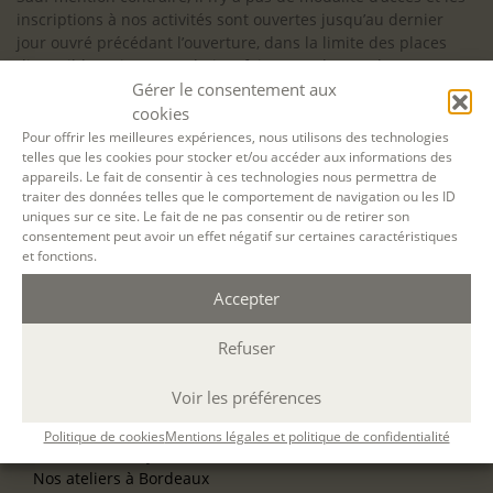
inscriptions à nos activités sont ouvertes jusqu’au dernier
jour ouvré précédant l’ouverture, dans la limite des places
disponibles. Si vous souhaitez faire prendre en charge votre
Gérer le consentement aux
formation (Afdas, France Travail…), la demande d’inscription
est à effectuer au plus tard un mois avant le début de la
cookies
formation.
Pour offrir les meilleures expériences, nous utilisons des technologies
telles que les cookies pour stocker et/ou accéder aux informations des
NOS ATELIERS
appareils. Le fait de consentir à ces technologies nous permettra de
Découverte
traiter des données telles que le comportement de navigation ou les ID
uniques sur ce site. Le fait de ne pas consentir ou de retirer son
L’école d’écriture
consentement peut avoir un effet négatif sur certaines caractéristiques
La fabrique du manuscrit
et fonctions.
Les stages pour artistes-auteurs
Se former à la biographie
Accepter
Se former à l’animation
Refuser
NOS SERVICES
OFFRIR UN ATELIER
Voir les préférences
NOS VILLES
Nos ateliers à Paris
Politique de cookies
Mentions légales et politique de confidentialité
Nos ateliers à Lyon
Nos ateliers à Bordeaux