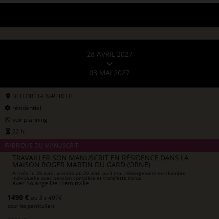
28 AVRIL 2027
03 MAI 2027
BELFORÊT-EN-PERCHE
résidentiel
voir planning
22 h.
FABRIQUE DU MANUSCRIT
TRAVAILLER SON MANUSCRIT EN RÉSIDENCE DANS LA
MAISON ROGER MARTIN DU GARD (ORNE)
Arrivée le 28 avril, ateliers du 29 avril au 3 mai, hébergement en chambre
individuelle avec pension complète et transferts inclus.
avec
Solange De Fréminville
1490 €
ou 3 x 497€
pour les particuliers