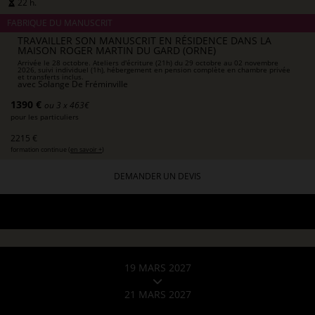
22 h.
FABRIQUE DU MANUSCRIT
TRAVAILLER SON MANUSCRIT EN RÉSIDENCE DANS LA
MAISON ROGER MARTIN DU GARD (ORNE)
Arrivée le 28 octobre. Ateliers d'écriture (21h) du 29 octobre au 02 novembre
2026, suivi individuel (1h), hébergement en pension complète en chambre privée
et transferts inclus.
avec
Solange De Fréminville
1390 €
ou 3 x 463€
pour les particuliers
2215 €
formation continue (
en savoir +
)
DEMANDER UN DEVIS
19 MARS 2027
21 MARS 2027