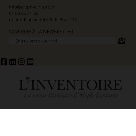
info@aleph-ecriture.fr
01 80 05 21 30
du lundi au vendredi de 9h à 17h
S'INCRIRE À LA NEWSLETTER
ACCUEIL
MENTIONS LÉGALES ET POLITIQUE DE CONFIDENTIALITÉ
CONDITIONS GÉNÉRALES DE VENTE