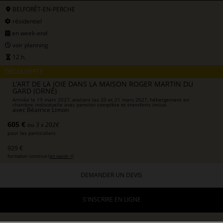
BELFORÊT-EN-PERCHE
résidentiel
en week-end
voir planning
12 h.
DÉCOUVERTE
L’ART DE LA JOIE DANS LA MAISON ROGER MARTIN DU
GARD (ORNE)
Arrivée le 19 mars 2027, ateliers les 20 et 21 mars 2027, hébergement en
chambre individuelle avec pension complète et transferts inclus.
avec
Béatrice Limon
605 €
ou 3 x 202€
pour les particuliers
929 €
formation continue (
en savoir +
)
DEMANDER UN DEVIS
S'INSCRIRE EN LIGNE