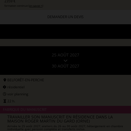
2359 €
formation continue (
en savoir +
)
DEMANDER UN DEVIS
25 AOÛT 2027
30 AOÛT 2027
BELFORÊT-EN-PERCHE
résidentiel
voir planning
22 h.
FABRIQUE DU MANUSCRIT
TRAVAILLER SON MANUSCRIT EN RÉSIDENCE DANS LA
MAISON ROGER MARTIN DU GARD (ORNE)
Arrivée le 25 août 2027, ateliers du 26 au 30 août 2027, hébergement en chambre
individuelle avec pension complète et transferts inclus.