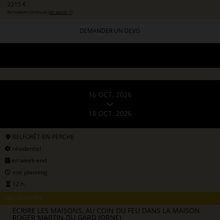
2215 €
formation continue (
en savoir +
)
DEMANDER UN DEVIS
16 OCT. 2026
18 OCT. 2026
BELFORÊT-EN-PERCHE
résidentiel
en week-end
voir planning
12 h.
DÉCOUVERTE
ÉCRIRE LES MAISONS, AU COIN DU FEU DANS LA MAISON
ROGER MARTIN DU GARD (ORNE)