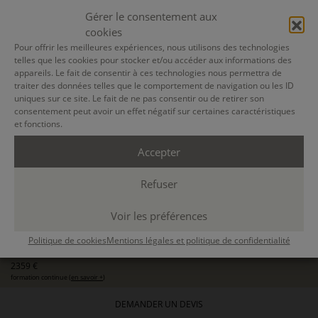
Gérer le consentement aux
25 MARS 2027
cookies
Pour offrir les meilleures expériences, nous utilisons des technologies
30 MARS 2027
telles que les cookies pour stocker et/ou accéder aux informations des
appareils. Le fait de consentir à ces technologies nous permettra de
BELFORÊT-EN-PERCHE
traiter des données telles que le comportement de navigation ou les ID
uniques sur ce site. Le fait de ne pas consentir ou de retirer son
résidentiel
consentement peut avoir un effet négatif sur certaines caractéristiques
voir planning
et fonctions.
22 h.
Accepter
FABRIQUE DU MANUSCRIT
TRAVAILLER SON MANUSCRIT EN RÉSIDENCE DANS LA
Refuser
MAISON ROGER MARTIN DU GARD (ORNE)
Arrivée le 25 mars, ateliers du 26 au 30 mars, hébergement en chambre
individuelle avec pension complète et transferts inclus.
avec
Aline Barbier
Voir les préférences
1490 €
ou 3 x 497€
Politique de cookies
Mentions légales et politique de confidentialité
pour les particuliers
2359 €
formation continue (
en savoir +
)
DEMANDER UN DEVIS