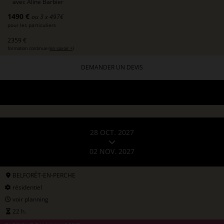
avec
Aline Barbier
1490 €
ou 3 x 497€
pour les particuliers
2359 €
formation continue (
en savoir +
)
DEMANDER UN DEVIS
28 OCT. 2027
02 NOV. 2027
BELFORÊT-EN-PERCHE
résidentiel
voir planning
22 h.