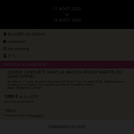
11 AOÛT 2026
16 AOÛT 2026
BELFORÊT-EN-PERCHE
résidentiel
Voir planning
27 h.
FABRIQUE DU MANUSCRIT
OUVRIR L’ENQUÊTE DANS LA MAISON ROGER MARTIN DU
GARD (ORNE)
Arrivée le 11 août. Ateliers d'écriture (27h) du 11 au 16 août 2026. Hébergement
en pension complète en chambre privée et transferts inclus.
avec
Béatrice Limon
1280 €
ou 3 x 427€
pour les particuliers
1982 €
formation continue (
en savoir +
)
DEMANDER UN DEVIS