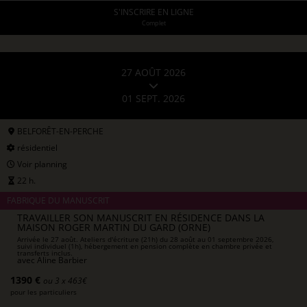
S'INSCRIRE EN LIGNE
Complet
27 AOÛT 2026
01 SEPT. 2026
BELFORÊT-EN-PERCHE
résidentiel
Voir planning
22 h.
FABRIQUE DU MANUSCRIT
TRAVAILLER SON MANUSCRIT EN RÉSIDENCE DANS LA
MAISON ROGER MARTIN DU GARD (ORNE)
Arrivée le 27 août. Ateliers d'écriture (21h) du 28 août au 01 septembre 2026,
suivi individuel (1h), hébergement en pension complète en chambre privée et
transferts inclus.
avec
Aline Barbier
1390 €
ou 3 x 463€
pour les particuliers