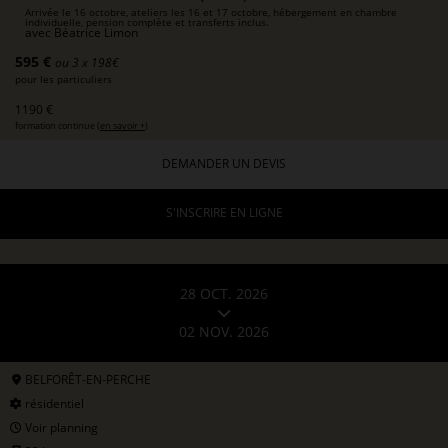
Arrivée le 16 octobre, ateliers les 16 et 17 octobre, hébergement en chambre
individuelle, pension complète et transferts inclus.
avec
Béatrice Limon
595 €
ou 3 x 198€
pour les particuliers
1190 €
formation continue (
en savoir +
)
DEMANDER UN DEVIS
S'INSCRIRE EN LIGNE
28 OCT. 2026
02 NOV. 2026
BELFORÊT-EN-PERCHE
résidentiel
Voir planning