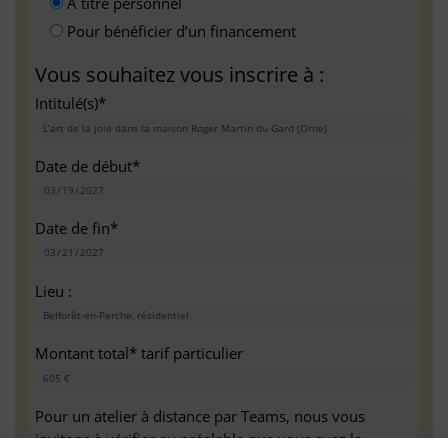
A titre personnel
Pour bénéficier d’un financement
Vous souhaitez vous inscrire à :
Intitulé(s)*
Date de début*
Date de fin*
Lieu :
Montant total* tarif particulier
Pour un atelier à distance par Teams, nous vous
invitons à vérifier au préalable que vous avez la