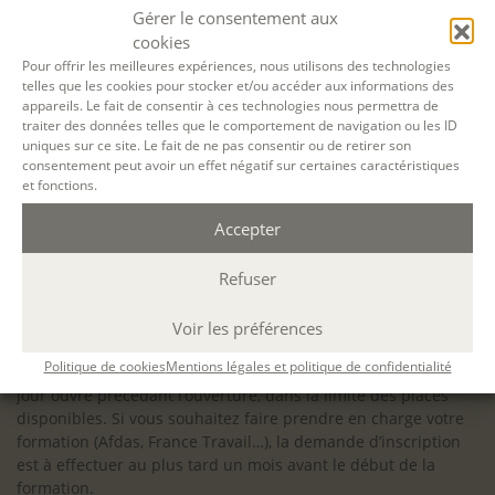
configuration minimale requise pour pouvoir travailler
Gérer le consentement aux
dans les meilleures conditions : Configuration
cookies
matérielle requise pour
Microsoft Teams | Microsoft
Pour offrir les meilleures expériences, nous utilisons des technologies
telles que les cookies pour stocker et/ou accéder aux informations des
Learn
appareils. Le fait de consentir à ces technologies nous permettra de
traiter des données telles que le comportement de navigation ou les ID
uniques sur ce site. Le fait de ne pas consentir ou de retirer son
consentement peut avoir un effet négatif sur certaines caractéristiques
et fonctions.
Accessibilité : ALEPH-ÉCRITURE est sensible à l’inclusion des
Accepter
personnes en situation de handicap. Si vous avez besoin
d’un aménagement spécifique de programme, n’hésitez pas
à nous contacter en amont de votre inscription afin
Refuser
d’étudier la faisabilité de votre projet (adaptation des
supports, accessibilité de nos salles).
Voir les préférences
Sauf mention contraire, il n’y a pas de modalité d’accès et les
Politique de cookies
Mentions légales et politique de confidentialité
inscriptions à nos activités sont ouvertes jusqu’au dernier
jour ouvré précédant l’ouverture, dans la limite des places
disponibles. Si vous souhaitez faire prendre en charge votre
formation (Afdas, France Travail…), la demande d’inscription
est à effectuer au plus tard un mois avant le début de la
formation.