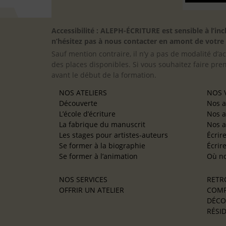
Accessibilité : ALEPH-ÉCRITURE est sensible à l’
n’hésitez pas à nous contacter en amont de votre in
Sauf mention contraire, il n’y a pas de modalité d’ac
des places disponibles. Si vous souhaitez faire pre
avant le début de la formation.
NOS ATELIERS
NOS V
Découverte
Nos a
L’école d’écriture
Nos a
La fabrique du manuscrit
Nos a
Les stages pour artistes-auteurs
Écrir
Se former à la biographie
Écrir
Se former à l’animation
Où no
NOS SERVICES
RETR
OFFRIR UN ATELIER
COMP
DÉCO
RÉSID