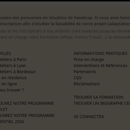
inclusion des personnes en situation de handicap. Si vous avez 
scription afin d’étudier la faisabilité de votre projet (adaptation
cès et les inscriptions à nos activités sont ouvertes jusqu’au derni
ndre en charge votre formation (Afdas, France Travail…), la demande
ILLES
INFORMATIONS PRATIQUES
teliers à Paris
Prise en charge
teliers à Lyon
Interventions et Références
teliers à Bordeaux
Partenaires
e en résidence
CGV
e en ligne
Réclamations
us trouver ?
TROUVER SA FORMATION
OUVEZ NOTRE PROGRAMME
TROUVER UN BIOGRAPHE CER
LET
UVREZ NOTRE PROGRAMME
SE CONNECTER
ENTIEL 2026