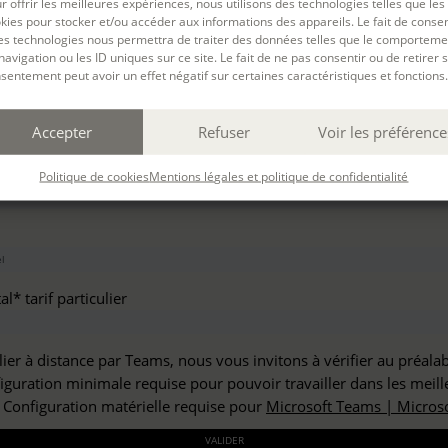
r offrir les meilleures expériences, nous utilisons des technologies telles que les
haitez vous inscrire à :
kies pour stocker et/ou accéder aux informations des appareils. Le fait de consen
es technologies nous permettra de traiter des données telles que le comporteme
navigation ou les ID uniques sur ce site. Le fait de ne pas consentir ou de retirer 
sentement peut avoir un effet négatif sur certaines caractéristiques et fonctions.
but*
Accepter
Refuser
Voir les préférence
*
Politique de cookies
Mentions légales et politique de confidentialité
l* tarif particulier
lier à distance par Teams, nous vous invitons à vérifier au préala
figuration minimale requise pour pouvoir travailler dans les meill
: Configuration matérielle requise pour
Microsoft Teams | Microso