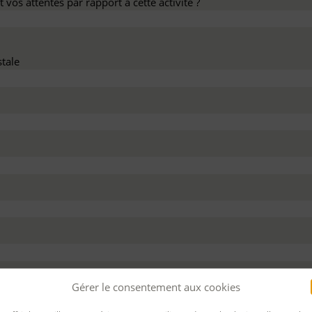
 vos attentes par rapport à cette activité ?
tale
dez ce devis :
Gérer le consentement aux cookies
 personnel
Pour bénéficier d’un financement