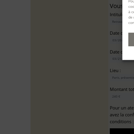
Pou
Vous sou
coo
à c
Intitulé(s)*
de 
con
Date de dé
Date de fin
Lieu :
Montant tota
Pour un ate
avez la con
conditions 