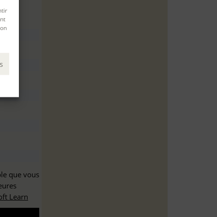
tir
nt
son
s
ble que vous
eures
ft Learn