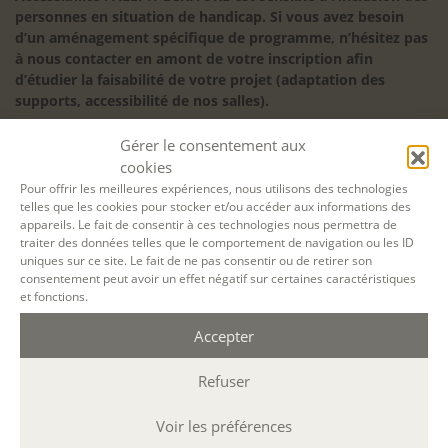
personnes en situation de handicap. Si vous avez besoin
d’un aménagement spécifique de programme, n’hésitez pas
à nous contacter en amont de votre inscription afin
d’étudier la faisabilité de votre projet (adaptation des
supports, accessibilité de nos salles).
Sauf mention contraire, il n’y a pas de modalité d’accès et les
Gérer le consentement aux
inscriptions à nos activités sont ouvertes jusqu’au dernier
cookies
jour ouvré précédant l’ouverture, dans la limite des places
disponibles. Si vous souhaitez faire prendre en charge votre
Pour offrir les meilleures expériences, nous utilisons des technologies
telles que les cookies pour stocker et/ou accéder aux informations des
formation (Afdas, France Travail…), la demande d’inscription
appareils. Le fait de consentir à ces technologies nous permettra de
est à effectuer au plus tard un mois avant le début de la
traiter des données telles que le comportement de navigation ou les ID
formation.
uniques sur ce site. Le fait de ne pas consentir ou de retirer son
consentement peut avoir un effet négatif sur certaines caractéristiques
NOS ATELIERS
et fonctions.
Découverte
L’école d’écriture
Accepter
La fabrique du manuscrit
Les stages pour artistes-auteurs
Refuser
Se former à la biographie
Se former à l’animation
Voir les préférences