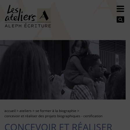
Se
accueil
>
ateliers
>
se former à la biographie
>
concevoir et réaliser des projets biographiques - certification
CONCEVOIR ET RÉALISER