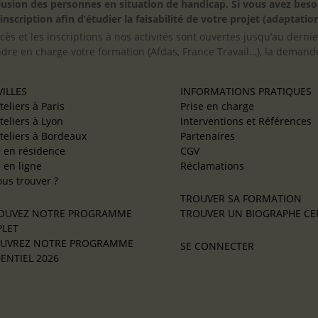
inclusion des personnes en situation de handicap. Si vous avez 
scription afin d’étudier la faisabilité de votre projet (adaptation
cès et les inscriptions à nos activités sont ouvertes jusqu’au derni
ndre en charge votre formation (Afdas, France Travail…), la demande
ILLES
INFORMATIONS PRATIQUES
teliers à Paris
Prise en charge
teliers à Lyon
Interventions et Références
teliers à Bordeaux
Partenaires
e en résidence
CGV
e en ligne
Réclamations
us trouver ?
TROUVER SA FORMATION
OUVEZ NOTRE PROGRAMME
TROUVER UN BIOGRAPHE CER
LET
UVREZ NOTRE PROGRAMME
SE CONNECTER
ENTIEL 2026