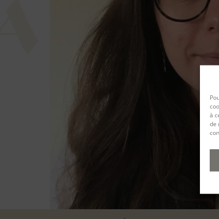
Pou
coo
à c
de 
con