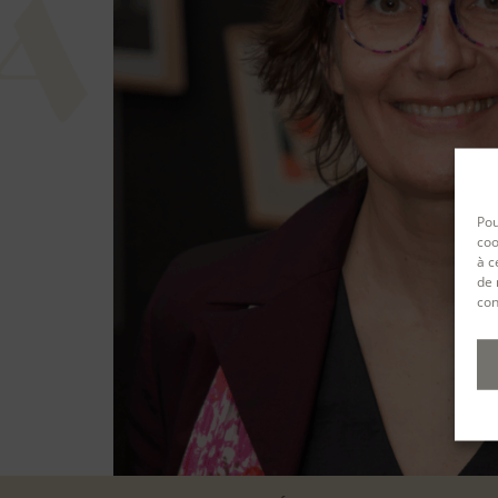
Pou
coo
à c
de 
con