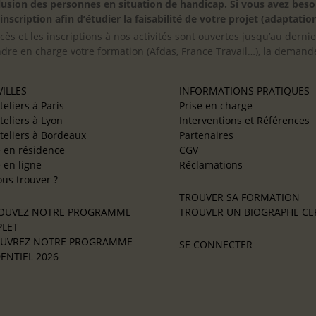
inclusion des personnes en situation de handicap. Si vous avez 
scription afin d’étudier la faisabilité de votre projet (adaptation
cès et les inscriptions à nos activités sont ouvertes jusqu’au derni
ndre en charge votre formation (Afdas, France Travail…), la demande
ILLES
INFORMATIONS PRATIQUES
teliers à Paris
Prise en charge
teliers à Lyon
Interventions et Références
teliers à Bordeaux
Partenaires
e en résidence
CGV
e en ligne
Réclamations
us trouver ?
TROUVER SA FORMATION
OUVEZ NOTRE PROGRAMME
TROUVER UN BIOGRAPHE CER
LET
UVREZ NOTRE PROGRAMME
SE CONNECTER
ENTIEL 2026