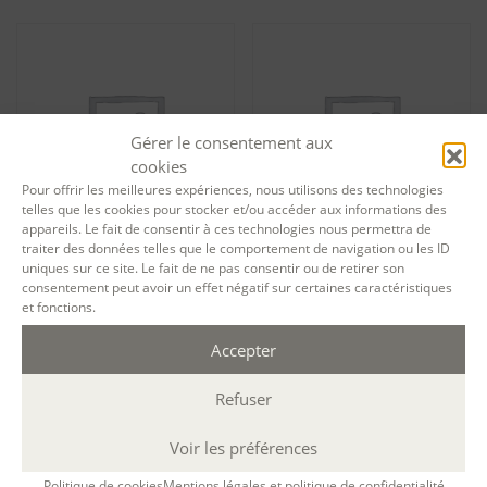
Gérer le consentement aux
cookies
Pour offrir les meilleures expériences, nous utilisons des technologies
telles que les cookies pour stocker et/ou accéder aux informations des
appareils. Le fait de consentir à ces technologies nous permettra de
traiter des données telles que le comportement de navigation ou les ID
uniques sur ce site. Le fait de ne pas consentir ou de retirer son
Tarif formation permanente
Tarif formation permanente
consentement peut avoir un effet négatif sur certaines caractéristiques
Le parcours – Module 2 :
Le parcours – Module 2 :
Techniques de base – session
Techniques de base – session
et fonctions.
13733
13796
Accepter
816,00
€
816,00
€
Ajouter au panier
Ajouter au panier
Refuser
Voir les préférences
Politique de cookies
Mentions légales et politique de confidentialité