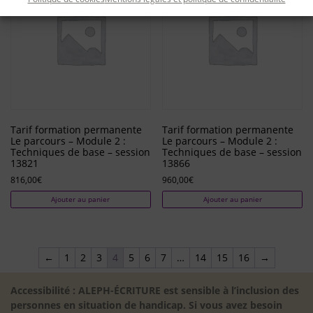
Tarif formation permanente
Tarif formation permanente
Le parcours – Module 2 :
Le parcours – Module 2 :
Techniques de base – session
Techniques de base – session
13821
13866
816,00
€
960,00
€
Ajouter au panier
Ajouter au panier
←
1
2
3
4
5
6
7
…
14
15
16
→
Accessibilité : ALEPH-ÉCRITURE est sensible à l’inclusion des
personnes en situation de handicap. Si vous avez besoin