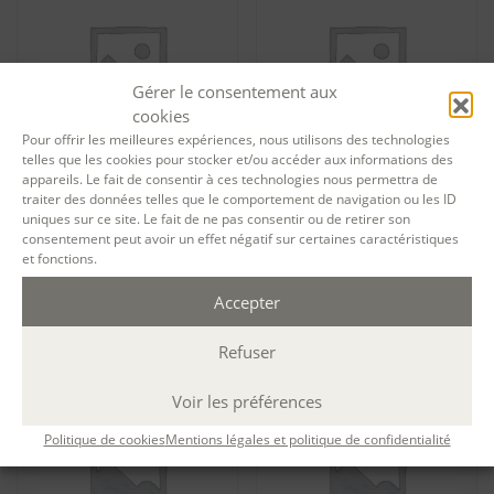
Gérer le consentement aux
cookies
Pour offrir les meilleures expériences, nous utilisons des technologies
telles que les cookies pour stocker et/ou accéder aux informations des
appareils. Le fait de consentir à ces technologies nous permettra de
traiter des données telles que le comportement de navigation ou les ID
Tarif formation permanente
Tarif formation permanente
uniques sur ce site. Le fait de ne pas consentir ou de retirer son
Le parcours – Module 1 :
Le parcours – Module 1 :
consentement peut avoir un effet négatif sur certaines caractéristiques
Oser écrire – session 13199
Oser écrire – session 13265
et fonctions.
792,00
€
792,00
€
Ajouter au panier
Ajouter au panier
Accepter
Refuser
Voir les préférences
Politique de cookies
Mentions légales et politique de confidentialité