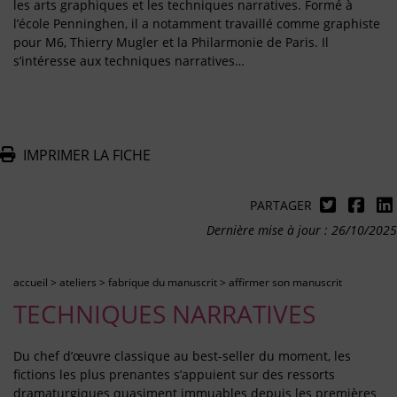
les arts graphiques et les techniques narratives. Formé à
l’école Penninghen, il a notamment travaillé comme graphiste
pour M6, Thierry Mugler et la Philarmonie de Paris. Il
s’intéresse aux techniques narratives…
IMPRIMER LA FICHE
PARTAGER
Dernière mise à jour : 26/10/2025
accueil
>
ateliers
>
fabrique du manuscrit
>
affirmer son manuscrit
TECHNIQUES NARRATIVES
Du chef d’œuvre classique au best-seller du moment, les
fictions les plus prenantes s’appuient sur des ressorts
dramaturgiques quasiment immuables depuis les premières