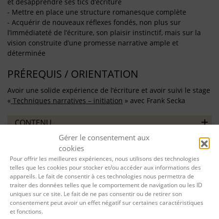
et désapprendre ses tics d’écriture
- Mettre en place une structure romanesque complète
- Acquérir de nouveaux réflexes fondés, non plus sur
l’immédiateté de l’écriture, son plaisir instinctif, mais sur la
vision construite d’une promesse narrative ample et
déterminée
PRÉREQUIS / ORIENTATION
Avoir une solide expérience de l’écriture et avoir suivi le stage
«
Techniques narratives – initiation
» avec Frank Secka
CONTENU
Gérer le consentement aux
MÉTHODES PÉDAGOGIQUES
cookies
Pour offrir les meilleures expériences, nous utilisons des technologies
telles que les cookies pour stocker et/ou accéder aux informations des
ÉVALUATION
appareils. Le fait de consentir à ces technologies nous permettra de
traiter des données telles que le comportement de navigation ou les ID
uniques sur ce site. Le fait de ne pas consentir ou de retirer son
consentement peut avoir un effet négatif sur certaines caractéristiques
et fonctions.