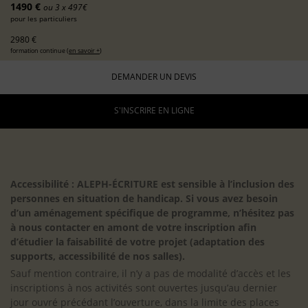
1490 €
ou 3 x 497€
pour les particuliers
2980 €
formation continue (
en savoir +
)
DEMANDER UN DEVIS
S'INSCRIRE EN LIGNE
Accessibilité : ALEPH-ÉCRITURE est sensible à l’inclusion des
personnes en situation de handicap. Si vous avez besoin
d’un aménagement spécifique de programme, n’hésitez pas
à nous contacter en amont de votre inscription afin
d’étudier la faisabilité de votre projet (adaptation des
supports, accessibilité de nos salles).
Sauf mention contraire, il n’y a pas de modalité d’accès et les
inscriptions à nos activités sont ouvertes jusqu’au dernier
jour ouvré précédant l’ouverture, dans la limite des places