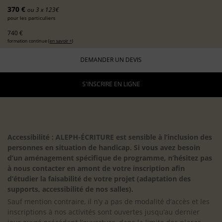
370 €
ou 3 x 123€
pour les particuliers
740 €
formation continue (
en savoir +
)
DEMANDER UN DEVIS
S'INSCRIRE EN LIGNE
Accessibilité : ALEPH-ÉCRITURE est sensible à l’inclusion des
personnes en situation de handicap. Si vous avez besoin
d’un aménagement spécifique de programme, n’hésitez pas
à nous contacter en amont de votre inscription afin
d’étudier la faisabilité de votre projet (adaptation des
supports, accessibilité de nos salles).
Sauf mention contraire, il n’y a pas de modalité d’accès et les
inscriptions à nos activités sont ouvertes jusqu’au dernier