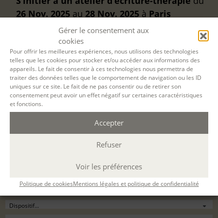
S’initier à un atelier d’écriture-thérapie
du
26 Nov. 2025
au
28 Nov. 2025
à
Paris
présentiel
(Durée : 15 h. ; mercredi. 13h-18h,
Gérer le consentement aux
jeudi. 9h30-12h30/13h30-16h30, vendredi.
cookies
Pour offrir les meilleures expériences, nous utilisons des technologies
9h30-13h30 )
telles que les cookies pour stocker et/ou accéder aux informations des
appareils. Le fait de consentir à ces technologies nous permettra de
traiter des données telles que le comportement de navigation ou les ID
Désolé, la réservation en ligne pour cette
uniques sur ce site. Le fait de ne pas consentir ou de retirer son
session de formation est terminée.
consentement peut avoir un effet négatif sur certaines caractéristiques
et fonctions.
Accepter
Refuser
Voir les préférences
Politique de cookies
Mentions légales et politique de confidentialité