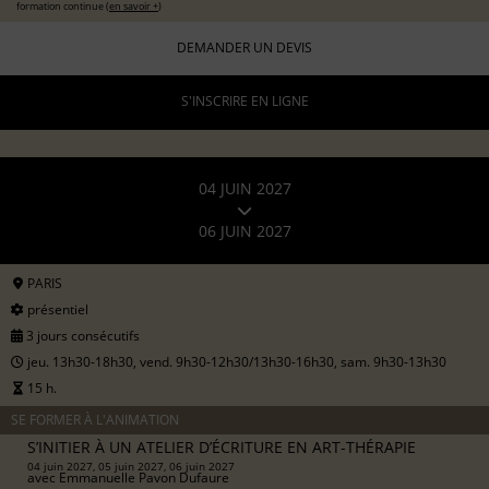
formation continue (
en savoir +
)
DEMANDER UN DEVIS
S'INSCRIRE EN LIGNE
04 JUIN 2027
06 JUIN 2027
PARIS
présentiel
3 jours consécutifs
jeu. 13h30-18h30, vend. 9h30-12h30/13h30-16h30, sam. 9h30-13h30
15 h.
SE FORMER À L'ANIMATION
S’INITIER À UN ATELIER D’ÉCRITURE EN ART-THÉRAPIE
04 juin 2027, 05 juin 2027, 06 juin 2027
avec
Emmanuelle Pavon Dufaure