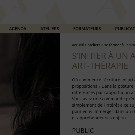
AGENDA
ATELIERS
FORMATEURS
PUBLICA
accueil
>
ateliers
>
se former à l'anim
S’INITIER À UN 
ART-THÉRAPIE
Où commence l’écriture en art-
propositions ? Dans la posture
différences par rapport à un at
Vous avez une commande précis
simplement de l’intérêt à ce su
pour vous immerger dans un dis
et appréhender ses enjeux.
PUBLIC