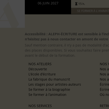
06 JUIN 2027
15 h.
SE FORMER À L'ANIMA
Accessibilité : ALEPH-ÉCRITURE est sensible à l’
n’hésitez pas à nous contacter en amont de votre in
Sauf mention contraire, il n’y a pas de modalité d’ac
des places disponibles. Si vous souhaitez faire pre
avant le début de la formation.
NOS ATELIERS
NOS V
Découverte
Nos a
L’école d’écriture
Nos a
La fabrique du manuscrit
Nos a
Les stages pour artistes-auteurs
Écrir
Se former à la biographie
Écrir
Se former à l’animation
Où no
NOS SERVICES
RETR