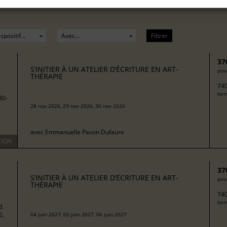
Filtrer
37
S’INITIER À UN ATELIER D’ÉCRITURE EN ART-
pour
THÉRAPIE
740
form
30-
28 nov 2026, 29 nov 2026, 30 nov 2026
avec
Emmanuelle Pavon Dufaure
TION
37
S’INITIER À UN ATELIER D’ÉCRITURE EN ART-
pour
THÉRAPIE
740
form
d.
0,
04 juin 2027, 05 juin 2027, 06 juin 2027