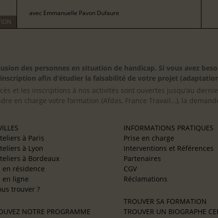
avec
Emmanuelle Pavon Dufaure
TION
inclusion des personnes en situation de handicap. Si vous avez 
scription afin d’étudier la faisabilité de votre projet (adaptation
cès et les inscriptions à nos activités sont ouvertes jusqu’au derni
ndre en charge votre formation (Afdas, France Travail…), la demande
ILLES
INFORMATIONS PRATIQUES
teliers à Paris
Prise en charge
teliers à Lyon
Interventions et Références
teliers à Bordeaux
Partenaires
e en résidence
CGV
e en ligne
Réclamations
us trouver ?
TROUVER SA FORMATION
OUVEZ NOTRE PROGRAMME
TROUVER UN BIOGRAPHE CER