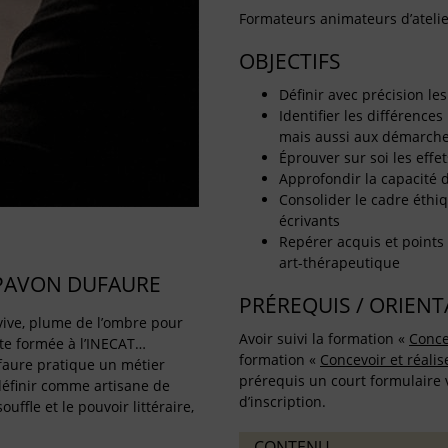
Formateurs animateurs d’atelie
OBJECTIFS
Définir avec précision l
Identifier les différences 
mais aussi aux démarche
Éprouver sur soi les effe
Approfondir la capacité
Consolider le cadre éthiq
écrivants
Repérer acquis et points 
art-thérapeutique
PAVON DUFAURE
PRÉREQUIS / ORIEN
x vive, plume de l’ombre pour
Avoir suivi la formation «
Conce
te formée à l’INECAT…
formation «
Concevoir et réali
aure pratique un métier
prérequis un court formulaire
définir comme artisane de
d’inscription.
ouffle et le pouvoir littéraire,
CONTENU