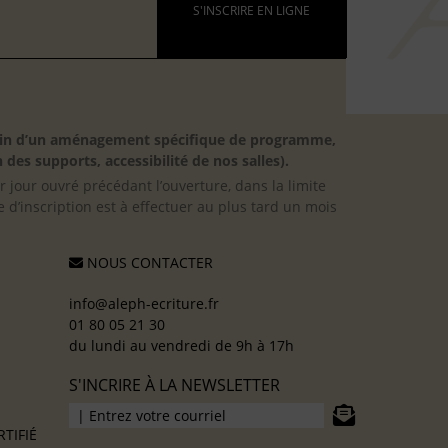
S'INSCRIRE EN LIGNE
besoin d’un aménagement spécifique de programme,
 des supports, accessibilité de nos salles).
er jour ouvré précédant l’ouverture, dans la limite
 d’inscription est à effectuer au plus tard un mois
NOUS CONTACTER
info@aleph-ecriture.fr
01 80 05 21 30
du lundi au vendredi de 9h à 17h
S'INCRIRE À LA NEWSLETTER
TIFIÉ