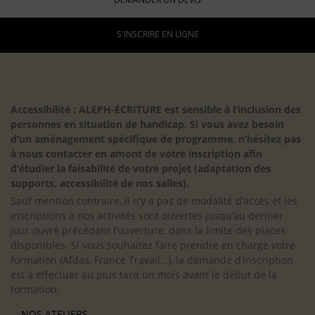
S'INSCRIRE EN LIGNE
Accessibilité : ALEPH-ÉCRITURE est sensible à l’inclusion des
personnes en situation de handicap. Si vous avez besoin
d’un aménagement spécifique de programme, n’hésitez pas
à nous contacter en amont de votre inscription afin
d’étudier la faisabilité de votre projet (adaptation des
supports, accessibilité de nos salles).
Sauf mention contraire, il n’y a pas de modalité d’accès et les
inscriptions à nos activités sont ouvertes jusqu’au dernier
jour ouvré précédant l’ouverture, dans la limite des places
disponibles. Si vous souhaitez faire prendre en charge votre
formation (Afdas, France Travail…), la demande d’inscription
est à effectuer au plus tard un mois avant le début de la
formation.
NOS ATELIERS