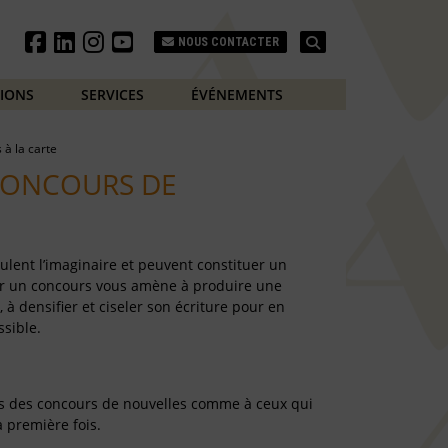
Search
NOUS CONTACTER
TIONS
SERVICES
ÉVÉNEMENTS
s à la carte
CONCOURS DE
ulent l’imaginaire et peuvent constituer un
rer un concours vous amène à produire une
à densifier et ciseler son écriture pour en
ssible.
és des concours de nouvelles comme à ceux qui
 première fois.