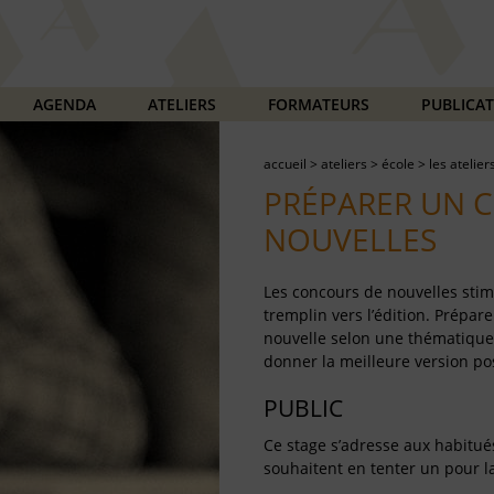
AGENDA
ATELIERS
FORMATEURS
PUBLICA
accueil
>
ateliers
>
école
>
les atelier
PRÉPARER UN 
NOUVELLES
Les concours de nouvelles stim
tremplin vers l’édition. Prépa
nouvelle selon une thématique, 
donner la meilleure version po
PUBLIC
Ce stage s’adresse aux habitu
souhaitent en tenter un pour la