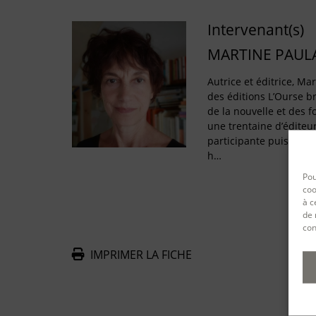
Intervenant(s)
MARTINE PAUL
Autrice et éditrice, Ma
des éditions L’Ourse 
de la nouvelle et des 
une trentaine d’éditeur
participante puis juré
h…
Pou
coo
à c
de 
con
IMPRIMER LA FICHE
De