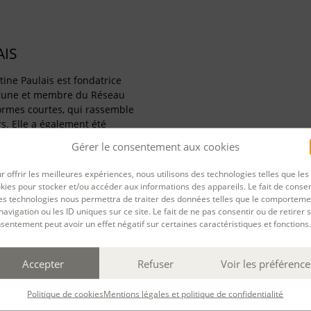
AIS
rtine Paulais est fondatrice
brune et membre du Réseau
formes courtes, qui rassemble
s. Elle a également été
 du concours de nouvelles 24
Gérer le consentement aux cookies
r offrir les meilleures expériences, nous utilisons des technologies telles que les
kies pour stocker et/ou accéder aux informations des appareils. Le fait de consen
es technologies nous permettra de traiter des données telles que le comporteme
navigation ou les ID uniques sur ce site. Le fait de ne pas consentir ou de retirer 
sentement peut avoir un effet négatif sur certaines caractéristiques et fonctions.
PARTAGER
Accepter
Refuser
Voir les préférence
rnière mise à jour : 16/09/2025
Politique de cookies
Mentions légales et politique de confidentialité