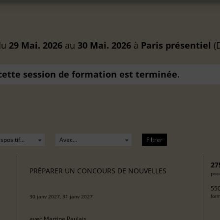
du
29 Mai. 2026
au
30 Mai. 2026
à
Paris
présentiel
(D
 cette session de formation est terminée.
Filtrer
27
PRÉPARER UN CONCOURS DE NOUVELLES
pour
550
30 janv 2027, 31 janv 2027
form
avec
Martine Paulais