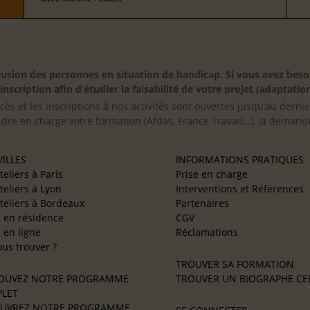
inclusion des personnes en situation de handicap. Si vous avez 
scription afin d’étudier la faisabilité de votre projet (adaptation
cès et les inscriptions à nos activités sont ouvertes jusqu’au derni
ndre en charge votre formation (Afdas, France Travail…), la demande
ILLES
INFORMATIONS PRATIQUES
teliers à Paris
Prise en charge
teliers à Lyon
Interventions et Références
teliers à Bordeaux
Partenaires
e en résidence
CGV
e en ligne
Réclamations
us trouver ?
TROUVER SA FORMATION
OUVEZ NOTRE PROGRAMME
TROUVER UN BIOGRAPHE CER
LET
UVREZ NOTRE PROGRAMME