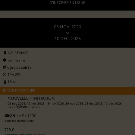
S'INSCRIRE EN LIGNE
05 NOV. 2026
10 DÉC. 2026
A DISTANCE
par Teams
6 jeudis soirée
19h-22h
18 h.
ÉCOLE D'ÉCRITURE
NOUVELLE - INITIATION
05 nov 2026, 12 nov 2026, 19 nov 2026, 26 nov 2026, 03 déc 2026, 10 déc 2026
avec
Sylvette Labat
360 €
ou 3 x 120€
pour les particuliers
720 €
formation continue (
en savoir +
)