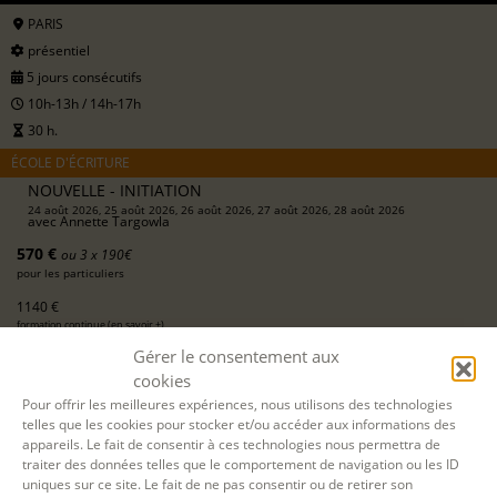
PARIS
présentiel
5 jours consécutifs
10h-13h / 14h-17h
30 h.
ÉCOLE D'ÉCRITURE
NOUVELLE - INITIATION
24 août 2026, 25 août 2026, 26 août 2026, 27 août 2026, 28 août 2026
avec
Annette Targowla
570 €
ou 3 x 190€
pour les particuliers
1140 €
formation continue (
en savoir +
)
Gérer le consentement aux
DEMANDER UN DEVIS
cookies
Pour offrir les meilleures expériences, nous utilisons des technologies
S'INSCRIRE EN LIGNE
telles que les cookies pour stocker et/ou accéder aux informations des
appareils. Le fait de consentir à ces technologies nous permettra de
traiter des données telles que le comportement de navigation ou les ID
uniques sur ce site. Le fait de ne pas consentir ou de retirer son