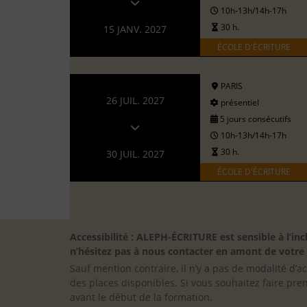
10h-13h/14h-17h
30 h.
15 JANV. 2027
ÉCOLE D'ÉCRITURE
PARIS
26 JUIL. 2027
présentiel
5 jours consécutifs
10h-13h/14h-17h
30 h.
30 JUIL. 2027
ÉCOLE D'ÉCRITURE
Accessibilité : ALEPH-ÉCRITURE est sensible à l’
n’hésitez pas à nous contacter en amont de votre in
Sauf mention contraire, il n’y a pas de modalité d’ac
des places disponibles. Si vous souhaitez faire pre
avant le début de la formation.