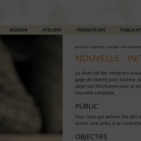
AGENDA
ATELIERS
FORMATEURS
PUBLICA
accueil
>
ateliers
>
école
>
les atelier
NOUVELLE - INI
La diversité des émotions susce
gage de liberté pour l’auteur
objet qui fonctionne pour le le
nouvelle complète.
PUBLIC
Pour ceux qui aiment lire des n
écrire, sont prêts à se confron
OBJECTIFS