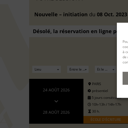
Nouvelle – initiation
du
08 Oct. 2023
Désolé, la réservation en ligne pour
Pou
coo
à c
de 
con
PARIS
24 AOÛT 2026
présentiel
5 jours consécutifs
10h-13h / 14h-17h
30 h.
28 AOÛT 2026
ÉCOLE D'ÉCRITURE