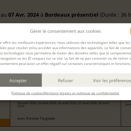
au
07 Avr. 2024
à
Bordeaux
présentiel
(Durée : 36 h.
Gérer le consentement aux cookies
 cette session de formation est terminée.
r offrir les meilleures expériences, nous utilisons des technologies telles que les
kies pour stocker et/ou accéder aux informations des appareils. Le fait de consen
es technologies nous permettra de traiter des données telles que le comporteme
navigation ou les ID uniques sur ce site. Le fait de ne pas consentir ou de retirer 
sentement peut avoir un effet négatif sur certaines caractéristiques et fonctions.
Filtrer
Accepter
Refuser
Voir les préférence
57
NOUVELLE - INITIATION
pour
Politique de cookies
Mentions légales et politique de confidentialité
114
24 août 2026, 25 août 2026, 26 août 2026, 27 août 2026, 28 août
form
2026
avec
Annette Targowla