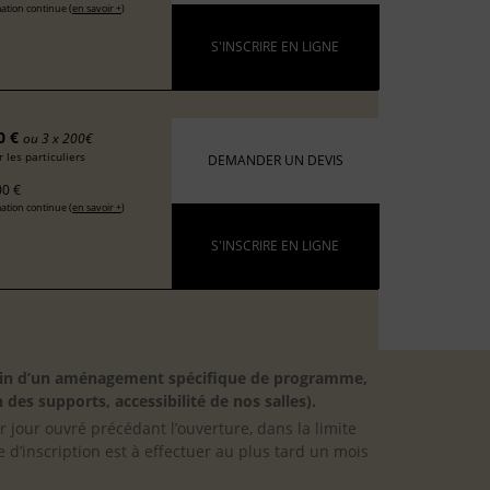
ation continue (
en savoir +
)
S'INSCRIRE EN LIGNE
0 €
ou 3 x 200€
 les particuliers
DEMANDER UN DEVIS
0 €
ation continue (
en savoir +
)
S'INSCRIRE EN LIGNE
besoin d’un aménagement spécifique de programme,
 des supports, accessibilité de nos salles).
er jour ouvré précédant l’ouverture, dans la limite
 d’inscription est à effectuer au plus tard un mois