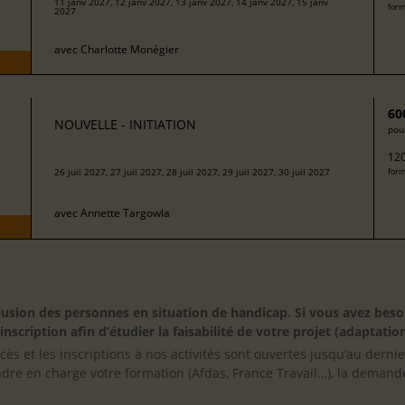
11 janv 2027, 12 janv 2027, 13 janv 2027, 14 janv 2027, 15 janv
form
2027
avec
Charlotte Monégier
60
NOUVELLE - INITIATION
pour
120
26 juil 2027, 27 juil 2027, 28 juil 2027, 29 juil 2027, 30 juil 2027
form
avec
Annette Targowla
inclusion des personnes en situation de handicap. Si vous avez 
scription afin d’étudier la faisabilité de votre projet (adaptation
cès et les inscriptions à nos activités sont ouvertes jusqu’au derni
ndre en charge votre formation (Afdas, France Travail…), la demande