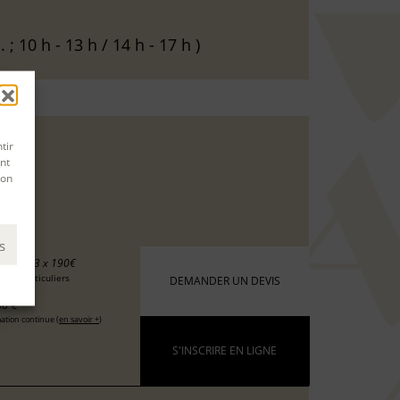
 ; 10 h - 13 h / 14 h - 17 h )
tir
nt
son
s
0 €
ou 3 x 190€
 les particuliers
DEMANDER UN DEVIS
0 €
ation continue (
en savoir +
)
S'INSCRIRE EN LIGNE