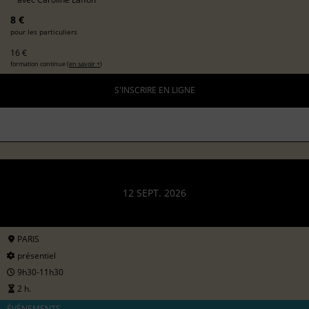
8 €
pour les particuliers
16 €
formation continue (
en savoir +
)
S'INSCRIRE EN LIGNE
12 SEPT. 2026
PARIS
présentiel
9h30-11h30
2 h.
ÉVÉNEMENTS