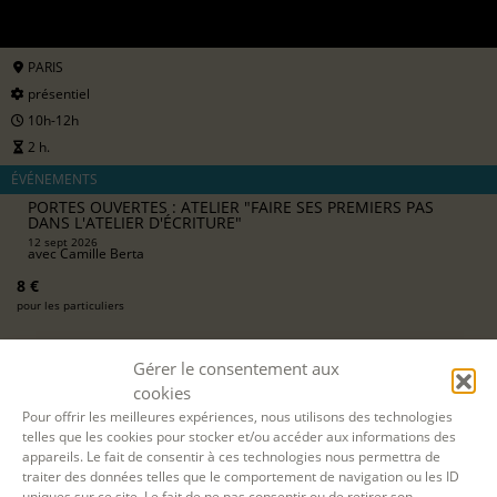
PARIS
présentiel
10h-12h
2 h.
ÉVÉNEMENTS
PORTES OUVERTES : ATELIER "FAIRE SES PREMIERS PAS
DANS L'ATELIER D'ÉCRITURE"
12 sept 2026
avec
Camille Berta
8 €
pour les particuliers
Gérer le consentement aux
S'INSCRIRE EN LIGNE
cookies
Pour offrir les meilleures expériences, nous utilisons des technologies
telles que les cookies pour stocker et/ou accéder aux informations des
appareils. Le fait de consentir à ces technologies nous permettra de
traiter des données telles que le comportement de navigation ou les ID
uniques sur ce site. Le fait de ne pas consentir ou de retirer son