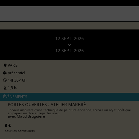
12 SEPT. 2026
12 SEPT. 2026
PARIS
présentiel
14h30-16h
1,5 h.
ÉVÉNEMENTS
PORTES OUVERTES : ATELIER MARBRÉ
En vous inspirant d'une technique de peinture ancienne, écrivez un objet poétique
en papier marbré et repartez avec.
avec
Maud Bruguière
8 €
pour les particuliers