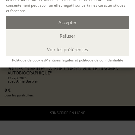
consentement peut avoir un effet négatif sur certaines caractéristiques
12 SEPT. 2026
et fonctions.
Accepter
PARIS
Refuser
présentiel
10h30-12h30
Voir les préférences
2 h.
Politique de cookies
Mentions légales et politique de confidentialité
ÉVÉNEMENTS
PORTES OUVERTES : ATELIER "DÉCOUVRIR LE FRAGMENT
AUTOBIOGRAPHIQUE"
12 sept 2026
avec
Aline Barbier
8 €
pour les particuliers
S'INSCRIRE EN LIGNE