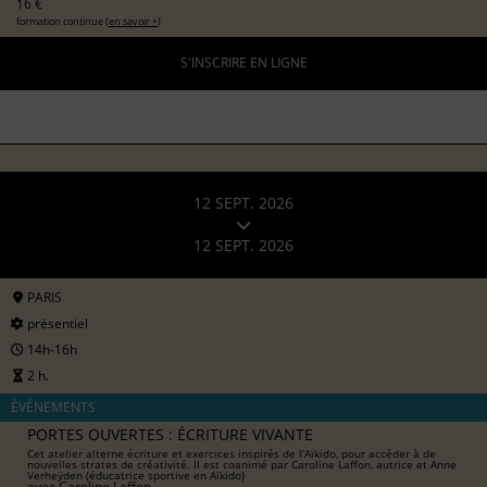
16 €
formation continue (
en savoir +
)
S'INSCRIRE EN LIGNE
12 SEPT. 2026
12 SEPT. 2026
PARIS
présentiel
14h-16h
2 h.
ÉVÉNEMENTS
PORTES OUVERTES : ÉCRITURE VIVANTE
Cet atelier alterne écriture et exercices inspirés de l’Aïkido, pour accéder à de
nouvelles strates de créativité. Il est coanimé par Caroline Laffon, autrice et Anne
Verheÿden (éducatrice sportive en Aïkido)
avec
Caroline Laffon