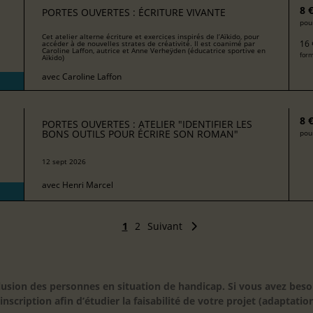
8 
PORTES OUVERTES : ÉCRITURE VIVANTE
pour
Cet atelier alterne écriture et exercices inspirés de l’Aïkido, pour
16 
accéder à de nouvelles strates de créativité. Il est coanimé par
Caroline Laffon, autrice et Anne Verheÿden (éducatrice sportive en
form
Aïkido)
avec
Caroline Laffon
8 
PORTES OUVERTES : ATELIER "IDENTIFIER LES
BONS OUTILS POUR ÉCRIRE SON ROMAN"
pour
12 sept 2026
avec
Henri Marcel
1
2
Suivant
inclusion des personnes en situation de handicap. Si vous avez 
scription afin d’étudier la faisabilité de votre projet (adaptation