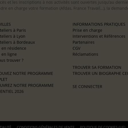
cès et les inscriptions à nos activités sont ouvertes jusqu’au derni
ndre en charge votre formation (Afdas, France Travail…), la demande
ILLES
INFORMATIONS PRATIQUES
teliers à Paris
Prise en charge
teliers à Lyon
Interventions et Références
teliers à Bordeaux
Partenaires
e en résidence
CGV
e en ligne
Réclamations
us trouver ?
TROUVER SA FORMATION
OUVEZ NOTRE PROGRAMME
TROUVER UN BIOGRAPHE CER
LET
UVREZ NOTRE PROGRAMME
SE CONNECTER
ENTIEL 2026
TIALITÉ
CONDITIONS GÉNÉRALES DE VENTE
POLITIQUE DE COOKIES (UE)