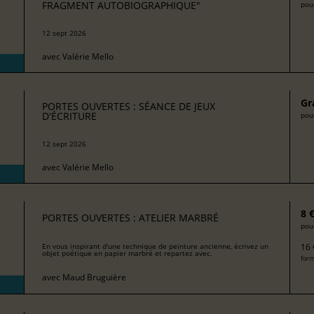
FRAGMENT AUTOBIOGRAPHIQUE"
pour
12 sept 2026
avec
Valérie Mello
Gr
PORTES OUVERTES : SÉANCE DE JEUX
D'ÉCRITURE
pour
12 sept 2026
avec
Valérie Mello
8 
PORTES OUVERTES : ATELIER MARBRÉ
pour
16 
En vous inspirant d'une technique de peinture ancienne, écrivez un
objet poétique en papier marbré et repartez avec.
form
avec
Maud Bruguière