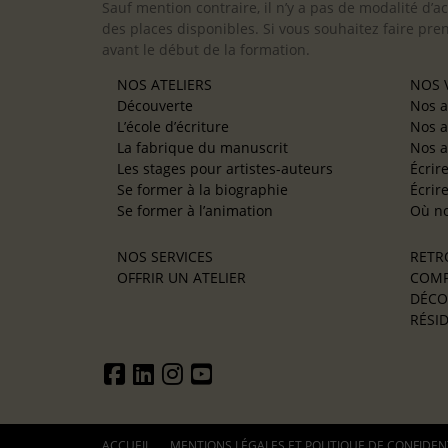
Sauf mention contraire, il n’y a pas de modalité d’ac
des places disponibles. Si vous souhaitez faire pre
avant le début de la formation.
NOS ATELIERS
NOS V
Découverte
Nos a
L’école d’écriture
Nos a
La fabrique du manuscrit
Nos a
Les stages pour artistes-auteurs
Écrir
Se former à la biographie
Écrir
Se former à l’animation
Où no
NOS SERVICES
RETR
OFFRIR UN ATELIER
COMP
DÉCO
RÉSID
ACCUEIL
MENTIONS LÉGALES ET POLITIQUE DE CONFIDEN