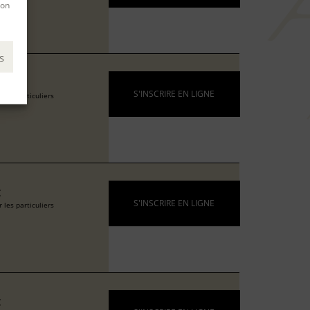
son
s
€
S'INSCRIRE EN LIGNE
 les particuliers
€
S'INSCRIRE EN LIGNE
 les particuliers
€