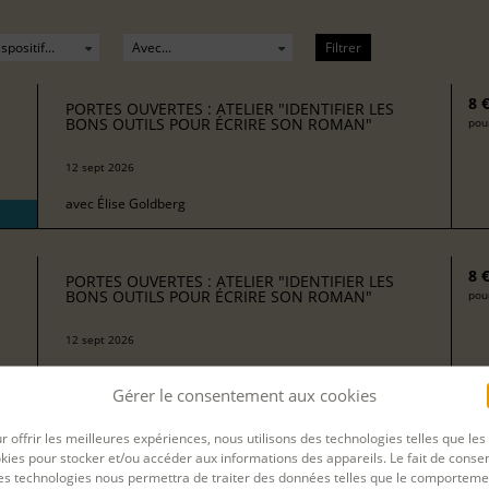
Filtrer
8 
PORTES OUVERTES : ATELIER "IDENTIFIER LES
BONS OUTILS POUR ÉCRIRE SON ROMAN"
pour
12 sept 2026
avec
Élise Goldberg
8 
PORTES OUVERTES : ATELIER "IDENTIFIER LES
BONS OUTILS POUR ÉCRIRE SON ROMAN"
pour
12 sept 2026
avec
Marie Boulic
Gérer le consentement aux cookies
r offrir les meilleures expériences, nous utilisons des technologies telles que les
8 
PORTES OUVERTES : ATELIER "SE LANCER DANS
kies pour stocker et/ou accéder aux informations des appareils. Le fait de consen
L'ÉCRITURE DE NOUVELLES"
pour
es technologies nous permettra de traiter des données telles que le comporteme