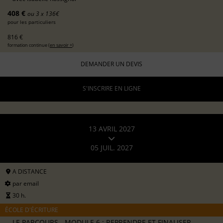
408 €
ou 3 x 136€
pour les particuliers
816 €
formation continue (
en savoir +
)
DEMANDER UN DEVIS
S'INSCRIRE EN LIGNE
13 AVRIL 2027
05 JUIL. 2027
A DISTANCE
par email
30 h.
ÉCOLE D'ÉCRITURE
LE PARCOURS - MODULE 6 : REPRENDRE ET FINALISER