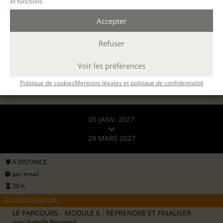
et fonctions.
408 €
ou 3 x 136€
pour les particuliers
Accepter
816 €
formation continue (
en savoir +
)
Refuser
DEMANDER UN DEVIS
Voir les préférences
S'INSCRIRE EN LIGNE
Politique de cookies
Mentions légales et politique de confidentialité
05 JANV. 2027
29 MARS 2027
A DISTANCE
par email
30 h.
ÉCOLE D'ÉCRITURE
LE PARCOURS - MODULE 6 : REPRENDRE ET FINALISER
avec
Isabelle Rossignol