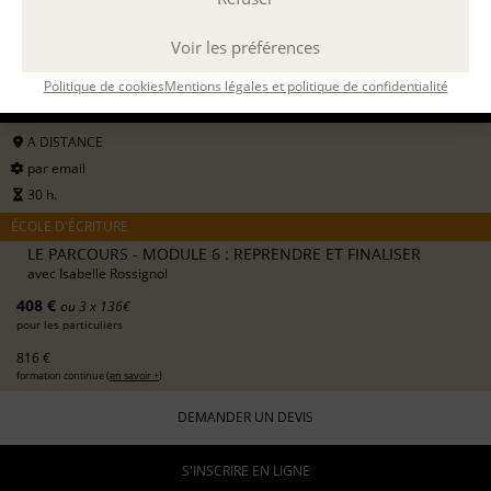
Voir les préférences
22 SEPT. 2026
Politique de cookies
Mentions légales et politique de confidentialité
14 DÉC. 2026
A DISTANCE
par email
30 h.
ÉCOLE D'ÉCRITURE
LE PARCOURS - MODULE 6 : REPRENDRE ET FINALISER
avec
Isabelle Rossignol
408 €
ou 3 x 136€
pour les particuliers
816 €
formation continue (
en savoir +
)
DEMANDER UN DEVIS
S'INSCRIRE EN LIGNE