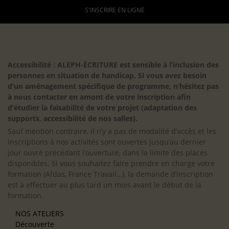
S'INSCRIRE EN LIGNE
Accessibilité : ALEPH-ÉCRITURE est sensible à l’inclusion des
personnes en situation de handicap. Si vous avez besoin
d’un aménagement spécifique de programme, n’hésitez pas
à nous contacter en amont de votre inscription afin
d’étudier la faisabilité de votre projet (adaptation des
supports, accessibilité de nos salles).
Sauf mention contraire, il n’y a pas de modalité d’accès et les
inscriptions à nos activités sont ouvertes jusqu’au dernier
jour ouvré précédant l’ouverture, dans la limite des places
disponibles. Si vous souhaitez faire prendre en charge votre
formation (Afdas, France Travail…), la demande d’inscription
est à effectuer au plus tard un mois avant le début de la
formation.
NOS ATELIERS
Découverte