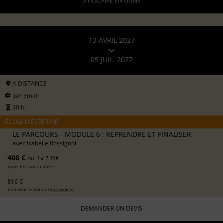
S'INSCRIRE EN LIGNE
13 AVRIL 2027
05 JUIL. 2027
A DISTANCE
par email
30 h.
ÉCOLE D'ÉCRITURE
LE PARCOURS - MODULE 6 : REPRENDRE ET FINALISER
avec
Isabelle Rossignol
408 €
ou 3 x 136€
pour les particuliers
816 €
formation continue (
en savoir +
)
DEMANDER UN DEVIS