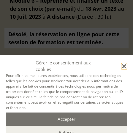
Module 6 – Reprendre et finaliser un texte
de son choix (par e-mail)
du
18 Avr. 2023
au
10 Juil. 2023
à
A distance
(Durée : 30 h.)
Désolé, la réservation en ligne pour cette
session de formation est terminée.
Gérer le consentement aux
cookies
Pour offrir les meilleures expériences, nous utilisons des technologies
telles que les cookies pour stocker et/ou accéder aux informations des
appareils. Le fait de consentir à ces technologies nous permettra de
traiter des données telles que le comportement de navigation ou les ID
uniques sur ce site. Le fait de ne pas consentir ou de retirer son
consentement peut avoir un effet négatif sur certaines caractéristiques
et fonctions.
Accepter
Filtrer
Refuser