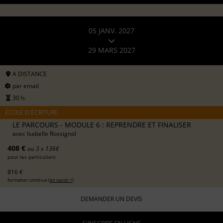
05 JANV. 2027
29 MARS 2027
A DISTANCE
par email
30 h.
ÉCOLE D'ÉCRITURE
LE PARCOURS - MODULE 6 : REPRENDRE ET FINALISER
avec
Isabelle Rossignol
408 €
ou 3 x 136€
pour les particuliers
816 €
formation continue (
en savoir +
)
DEMANDER UN DEVIS