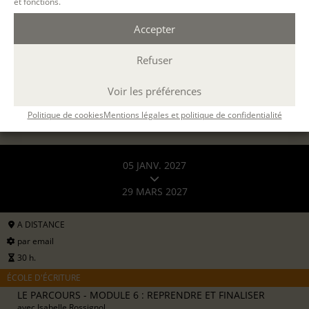
et fonctions.
408 €
ou 3 x 136€
pour les particuliers
Accepter
816 €
formation continue (
en savoir +
)
Refuser
DEMANDER UN DEVIS
Voir les préférences
S'INSCRIRE EN LIGNE
Politique de cookies
Mentions légales et politique de confidentialité
05 JANV. 2027
29 MARS 2027
A DISTANCE
par email
30 h.
ÉCOLE D'ÉCRITURE
LE PARCOURS - MODULE 6 : REPRENDRE ET FINALISER
avec
Isabelle Rossignol