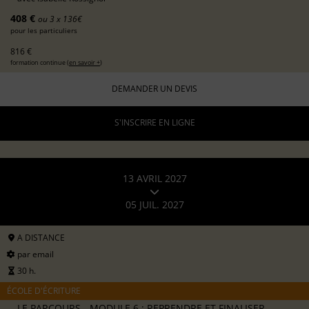
408 €
ou 3 x 136€
pour les particuliers
816 €
formation continue (
en savoir +
)
DEMANDER UN DEVIS
S'INSCRIRE EN LIGNE
13 AVRIL 2027
05 JUIL. 2027
A DISTANCE
par email
30 h.
ÉCOLE D'ÉCRITURE
LE PARCOURS - MODULE 6 : REPRENDRE ET FINALISER