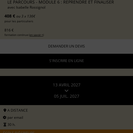
LE PARCOURS - MODULE 6 : REPRENDRE ET FINALISER
avec
Isabelle Rossignol
408 €
ou 3 x 136€
pour les particuliers
816 €
formation continue (
en savoir +
)
DEMANDER UN DEVIS
S'INSCRIRE EN LIGNE
13 AVRIL 2027
05 JUIL. 2027
A DISTANCE
par email
30 h.