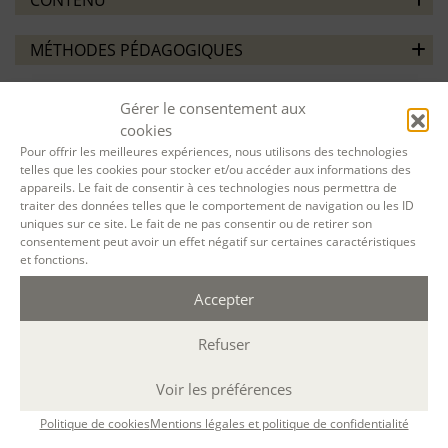
MÉTHODES PÉDAGOGIQUES
ÉVALUATION
Gérer le consentement aux
cookies
Pour offrir les meilleures expériences, nous utilisons des technologies
telles que les cookies pour stocker et/ou accéder aux informations des
appareils. Le fait de consentir à ces technologies nous permettra de
traiter des données telles que le comportement de navigation ou les ID
uniques sur ce site. Le fait de ne pas consentir ou de retirer son
VOTRE SESSION :
consentement peut avoir un effet négatif sur certaines caractéristiques
et fonctions.
Micro-roman
du
13 Jan. 2026
au
02 Juin. 2026
Accepter
à
A distance
par email
(Durée : 50 h.)
Refuser
Désolé, la réservation en ligne pour cette
Voir les préférences
session de formation est terminée.
Politique de cookies
Mentions légales et politique de confidentialité