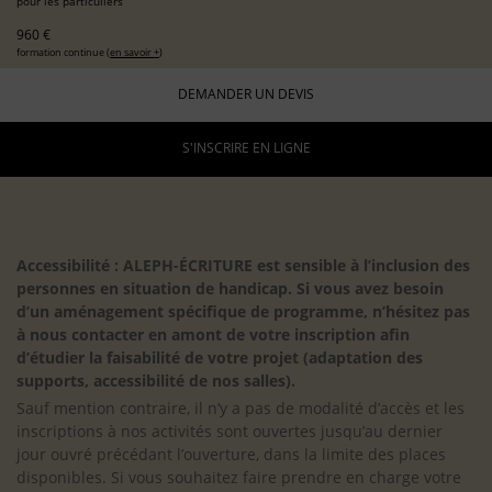
pour les particuliers
960 €
formation continue (
en savoir +
)
DEMANDER UN DEVIS
S'INSCRIRE EN LIGNE
Accessibilité : ALEPH-ÉCRITURE est sensible à l’inclusion des
personnes en situation de handicap. Si vous avez besoin
d’un aménagement spécifique de programme, n’hésitez pas
à nous contacter en amont de votre inscription afin
d’étudier la faisabilité de votre projet (adaptation des
supports, accessibilité de nos salles).
Sauf mention contraire, il n’y a pas de modalité d’accès et les
inscriptions à nos activités sont ouvertes jusqu’au dernier
jour ouvré précédant l’ouverture, dans la limite des places
disponibles. Si vous souhaitez faire prendre en charge votre