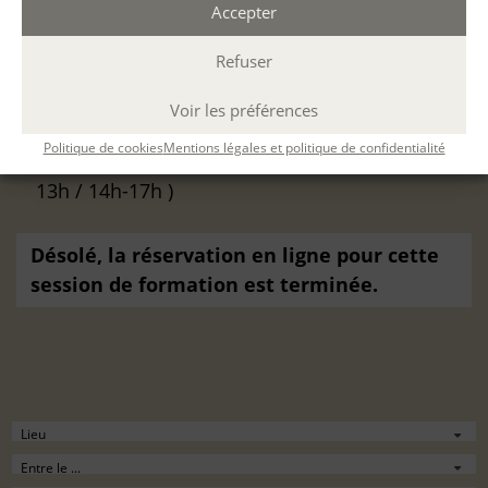
Accepter
Refuser
VOTRE SESSION :
Voir les préférences
Merci Simenon !
du
17 Fév. 2025
au
21 Fév.
Politique de cookies
Mentions légales et politique de confidentialité
2025
à
Paris
présentiel
(Durée : 24 h. ; 10h-
13h / 14h-17h )
Désolé, la réservation en ligne pour cette
session de formation est terminée.