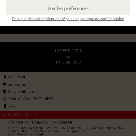
Voir les préférences
DEMANDER UN DEVIS
Politique de cookies
Mentions légales et politique de confidentialité
19 SEPT. 2026
12 JUIN 2027
A DISTANCE
par Teams
10 samedis journées
9h30-12h30 / 13h30-16h30
60 h.
ARTISTES-AUTEURS
L’ÉCOLE DU ROMAN - 1E ANNÉE
19 sept 2026, 24 oct 2026, 21 nov 2026, 12 déc 2026, 23 janv 2027, 20 févr 2027,
20 mars 2027, 17 avr 2027, 22 mai 2027, 12 juin 2027
avec
Marianne Jaeglé