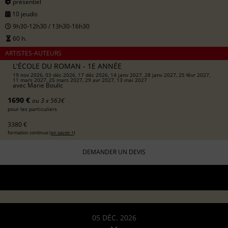
présentiel
10 jeudis
9h30-12h30 / 13h30-16h30
60 h.
ARTISTES-AUTEURS
L'ÉCOLE DU ROMAN - 1E ANNÉE
19 nov 2026, 03 déc 2026, 17 déc 2026, 14 janv 2027, 28 janv 2027, 25 févr 2027,
11 mars 2027, 25 mars 2027, 29 avr 2027, 13 mai 2027
avec
Marie Boulic
1690 €
ou 3 x 563€
pour les particuliers
3380 €
formation continue (
en savoir +
)
DEMANDER UN DEVIS
05 DÉC. 2026