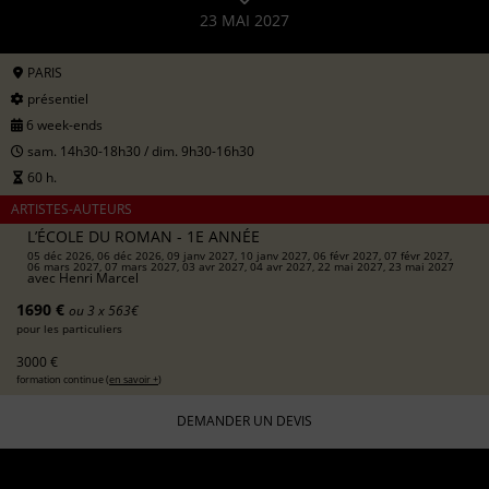
23 MAI 2027
PARIS
présentiel
6 week-ends
sam. 14h30-18h30 / dim. 9h30-16h30
60 h.
ARTISTES-AUTEURS
L’ÉCOLE DU ROMAN - 1E ANNÉE
05 déc 2026, 06 déc 2026, 09 janv 2027, 10 janv 2027, 06 févr 2027, 07 févr 2027,
06 mars 2027, 07 mars 2027, 03 avr 2027, 04 avr 2027, 22 mai 2027, 23 mai 2027
avec
Henri Marcel
1690 €
ou 3 x 563€
pour les particuliers
3000 €
formation continue (
en savoir +
)
DEMANDER UN DEVIS