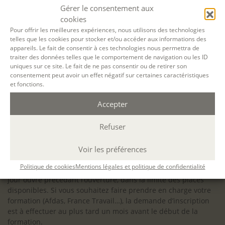
configuration minimale requise pour pouvoir travailler
Gérer le consentement aux
dans les meilleures conditions : Configuration
cookies
matérielle requise pour
Microsoft Teams | Microsoft
Pour offrir les meilleures expériences, nous utilisons des technologies
telles que les cookies pour stocker et/ou accéder aux informations des
Learn
appareils. Le fait de consentir à ces technologies nous permettra de
traiter des données telles que le comportement de navigation ou les ID
uniques sur ce site. Le fait de ne pas consentir ou de retirer son
consentement peut avoir un effet négatif sur certaines caractéristiques
et fonctions.
Accessibilité : ALEPH-ÉCRITURE est sensible à l’inclusion des
Accepter
personnes en situation de handicap. Si vous avez besoin
d’un aménagement spécifique de programme, n’hésitez pas
à nous contacter en amont de votre inscription afin
Refuser
d’étudier la faisabilité de votre projet (adaptation des
supports, accessibilité de nos salles).
Voir les préférences
Sauf mention contraire, il n’y a pas de modalité d’accès et les
Politique de cookies
Mentions légales et politique de confidentialité
inscriptions à nos activités sont ouvertes jusqu’au dernier
jour ouvré précédant l’ouverture, dans la limite des places
disponibles. Si vous souhaitez faire prendre en charge votre
formation (Afdas, France Travail…), la demande d’inscription
est à effectuer au plus tard un mois avant le début de la
formation.