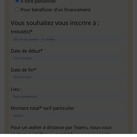
A titre personnel
Pour bénéficier d’un financement
Vous souhaitez vous inscrire à :
Intitulé(s)*
Date de début*
Date de fin*
Lieu :
Montant total* tarif particulier
Pour un atelier à distance par Teams, nous vous
invitons à vérifier au préalable que vous avez la