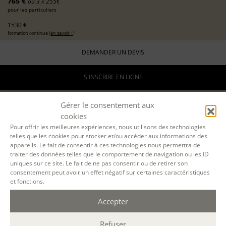
765 €
ou 3 x 255€
pour les particuliers
1530 €
formation continue (
en savoir +
)
DEMANDER UN DEVIS
S'INSCRIRE EN LIGNE
Gérer le consentement aux
cookies
05 NOV. 2026
Pour offrir les meilleures expériences, nous utilisons des technologies
telles que les cookies pour stocker et/ou accéder aux informations des
24 JUIN 2027
appareils. Le fait de consentir à ces technologies nous permettra de
traiter des données telles que le comportement de navigation ou les ID
A DISTANCE
uniques sur ce site. Le fait de ne pas consentir ou de retirer son
consentement peut avoir un effet négatif sur certaines caractéristiques
par Teams
et fonctions.
15 jeudis en matinée
9h30-12h30
Accepter
45 h.
Refuser
ÉCOLE D'ÉCRITURE