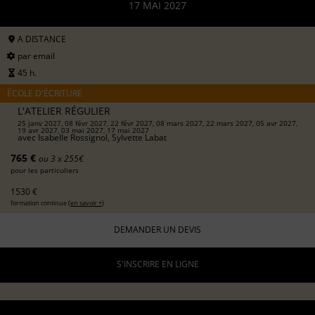
17 MAI 2027
A DISTANCE
par email
45 h.
ÉCOLE D'ÉCRITURE
L'ATELIER RÉGULIER
25 janv 2027, 08 févr 2027, 22 févr 2027, 08 mars 2027, 22 mars 2027, 05 avr 2027,
19 avr 2027, 03 mai 2027, 17 mai 2027
avec
Isabelle Rossignol, Sylvette Labat
765 €
ou 3 x 255€
pour les particuliers
1530 €
formation continue (
en savoir +
)
DEMANDER UN DEVIS
S'INSCRIRE EN LIGNE