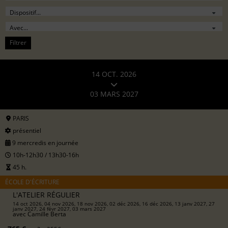
Filtrer
14 OCT. 2026
03 MARS 2027
PARIS
présentiel
9 mercredis en journée
10h-12h30 / 13h30-16h
45 h.
ÉCOLE D'ÉCRITURE
L'ATELIER RÉGULIER
14 oct 2026, 04 nov 2026, 18 nov 2026, 02 déc 2026, 16 déc 2026, 13 janv 2027, 27
janv 2027, 24 févr 2027, 03 mars 2027
avec
Camille Berta