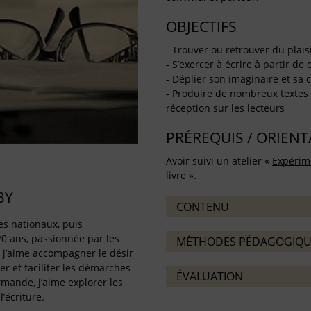
OBJECTIFS
- Trouver ou retrouver du plaisi
- S’exercer à écrire à partir de
- Déplier son imaginaire et sa cr
- Produire de nombreux textes d
réception sur les lecteurs
PRÉREQUIS / ORIEN
Avoir suivi un atelier «
Expérime
livre
».
BY
CONTENU
es nationaux, puis
0 ans, passionnée par les
MÉTHODES PÉDAGOGIQU
, j’aime accompagner le désir
r et faciliter les démarches
ÉVALUATION
rmande, j’aime explorer les
’écriture.