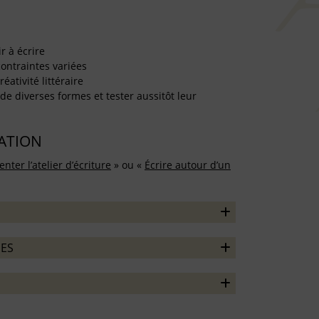
r à écrire
 contraintes variées
éativité littéraire
e diverses formes et tester aussitôt leur
TATION
nter l’atelier d’écriture
» ou «
Écrire autour d’un
ES