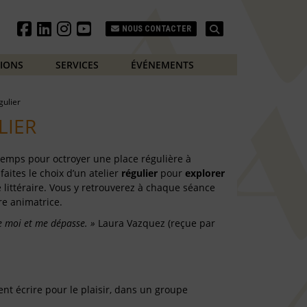
Search
NOUS CONTACTER
TIONS
SERVICES
ÉVÉNEMENTS
égulier
LIER
temps pour octroyer une place régulière à
f
aites le choix d’un atelier
régulier
pour
explorer
re littéraire. Vous y retrouverez à chaque séance
re animatrice.
ue moi et me dépasse. »
Laura Vazquez (reçue par
nt écrire pour le plaisir, dans un groupe