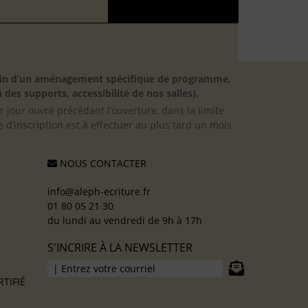
besoin d’un aménagement spécifique de programme,
 des supports, accessibilité de nos salles).
er jour ouvré précédant l’ouverture, dans la limite
 d’inscription est à effectuer au plus tard un mois
NOUS CONTACTER
info@aleph-ecriture.fr
01 80 05 21 30
du lundi au vendredi de 9h à 17h
S'INCRIRE À LA NEWSLETTER
TIFIÉ