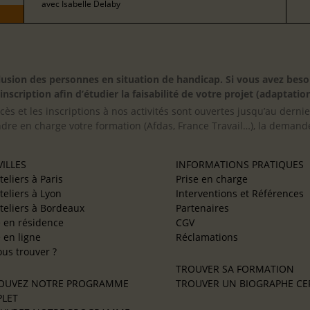
avec
Isabelle Delaby
inclusion des personnes en situation de handicap. Si vous avez 
scription afin d’étudier la faisabilité de votre projet (adaptation
cès et les inscriptions à nos activités sont ouvertes jusqu’au derni
ndre en charge votre formation (Afdas, France Travail…), la demande
ILLES
INFORMATIONS PRATIQUES
teliers à Paris
Prise en charge
teliers à Lyon
Interventions et Références
teliers à Bordeaux
Partenaires
e en résidence
CGV
e en ligne
Réclamations
us trouver ?
TROUVER SA FORMATION
OUVEZ NOTRE PROGRAMME
TROUVER UN BIOGRAPHE CER
LET