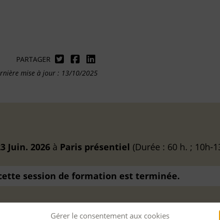
PARTAGER
rnière mise à jour : 13/10/2025
3 Juin. 2026
à
Paris
présentiel
(Durée : 60 h. ; 10h-1
 cette session de formation est terminée.
Gérer le consentement aux cookies