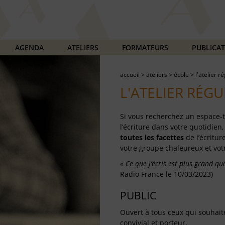
AGENDA
ATELIERS
FORMATEURS
PUBLICA
accueil
>
ateliers
>
école
>
l'atelier r
L'ATELIER RÉGU
Si vous recherchez un espace-
l’écriture dans votre quotidien, 
toutes les facettes
de
l’écritu
votre groupe chaleureux et vot
« Ce que j’écris est plus grand q
Radio France le 10/03/2023)
PUBLIC
Ouvert à tous ceux qui souhaite
convivial et porteur.