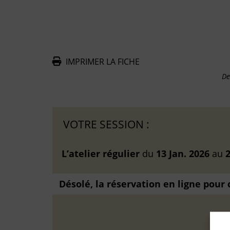
IMPRIMER LA FICHE
De
VOTRE SESSION :
L’atelier régulier
du
13 Jan. 2026
au
2
Désolé, la réservation en ligne pour