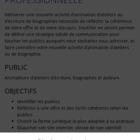
Démarrer une nouvelle activité d’animation d’ateliers ou
d’écriture de biographies nécessite de réfléchir la cohérence
de votre offre et de votre discours. S’outiller en amont permet
de définir une stratégie solide de communication pour
toucher les publics auxquels vous souhaitez vous adresser, et
faire connaître votre nouvelle activité d’animation d’ateliers
ou de biographie.
PUBLIC
Animateurs d’ateliers d’écriture, biographes et auteurs
OBJECTIFS
Identifier les publics
Réfléchir à une offre et des tarifs cohérents selon les
publics
Choisir la forme juridique la plus adaptée à sa pratique
Ébaucher son site internet, vitrine de son identité
professionnelle