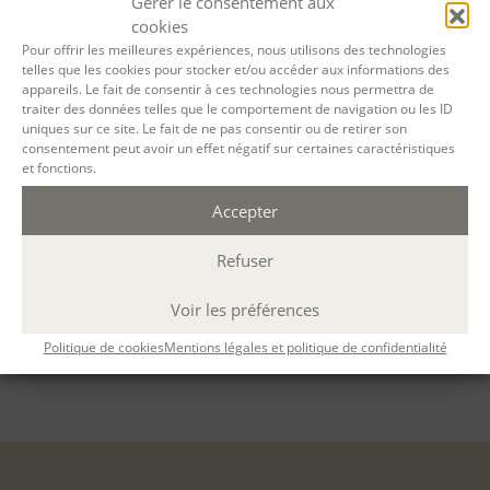
Gérer le consentement aux
Définir une stratégie de communication (online, papier,
activation de réseaux)
cookies
Esquisser une stratégie commerciale et établir un
Pour offrir les meilleures expériences, nous utilisons des technologies
telles que les cookies pour stocker et/ou accéder aux informations des
fichier prospects.
appareils. Le fait de consentir à ces technologies nous permettra de
traiter des données telles que le comportement de navigation ou les ID
PRÉREQUIS / ORIENTATION
uniques sur ce site. Le fait de ne pas consentir ou de retirer son
consentement peut avoir un effet négatif sur certaines caractéristiques
Avoir suivi la formation «
Concevoir et animer des ateliers
et fonctions.
d’écriture
» ou la formation «
Concevoir et réaliser des projets
biographiques
«
Accepter
CONTENU
Refuser
MÉTHODES PÉDAGOGIQUES
Voir les préférences
Politique de cookies
Mentions légales et politique de confidentialité
ÉVALUATION