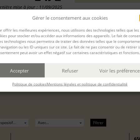
rnière mise à jour : 11/09/2025
Gérer le consentement aux cookies
r offrir les meilleures expériences, nous utilisons des technologies telles que les
kies pour stocker et/ou accéder aux informations des appareils. Le fait de consen
es technologies nous permettra de traiter des données telles que le comporteme
navigation ou les ID uniques sur ce site. Le fait de ne pas consentir ou de retirer 
sentement peut avoir un effet négatif sur certaines caractéristiques et fonctions.
du
06 Nov. 2023
au
05 Déc. 2023
à
Paris
présentiel
(
Accepter
Refuser
Voir les préférence
 cette session de formation est terminée.
Politique de cookies
Mentions légales et politique de confidentialité
Filtrer
65