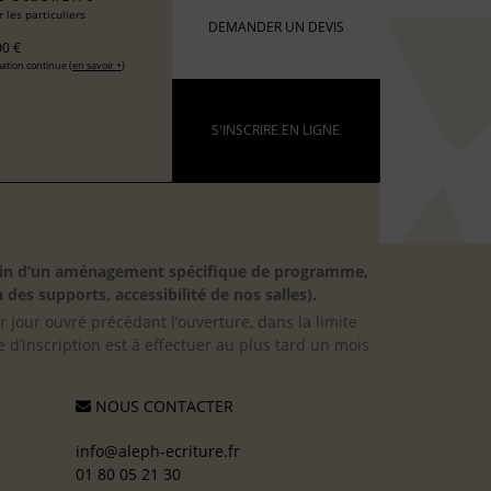
 les particuliers
DEMANDER UN DEVIS
0 €
ation continue (
en savoir +
)
S'INSCRIRE EN LIGNE
besoin d’un aménagement spécifique de programme,
 des supports, accessibilité de nos salles).
er jour ouvré précédant l’ouverture, dans la limite
 d’inscription est à effectuer au plus tard un mois
NOUS CONTACTER
info@aleph-ecriture.fr
01 80 05 21 30