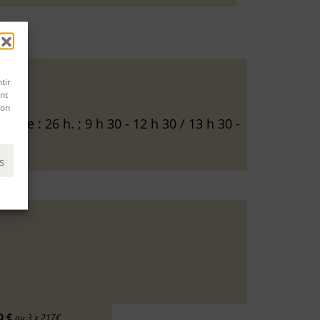
tir
nt
son
Durée : 26 h. ; 9 h 30 - 12 h 30 / 13 h 30 -
s
0 €
ou 3 x 217€