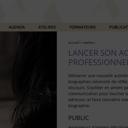
AGENDA
ATELIERS
FORMATEURS
PUBLICA
accueil
>
ateliers
LANCER SON AC
PROFESSIONNE
Démarrer une nouvelle activité 
biographies nécessite de réfléc
discours. S’outiller en amont p
communication pour toucher le
adresser, et faire connaître vot
biographie.
PUBLIC
Animateurs d’ateliers d’écritur