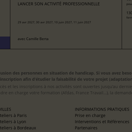
LANCER SON ACTIVITÉ PROFESSIONNELLE
pour
130
form
29 avr 2027, 30 avr 2027, 10 juin 2027, 11 juin 2027
avec
Camille Berta
inclusion des personnes en situation de handicap. Si vous avez 
scription afin d’étudier la faisabilité de votre projet (adaptation
cès et les inscriptions à nos activités sont ouvertes jusqu’au derni
ndre en charge votre formation (Afdas, France Travail…), la demande
ILLES
INFORMATIONS PRATIQUES
teliers à Paris
Prise en charge
teliers à Lyon
Interventions et Références
teliers à Bordeaux
Partenaires