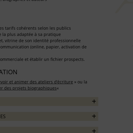
es tarifs cohérents selon les publics
e la plus adaptée à sa pratique
t, vitrine de son identité professionnelle
communication (online, papier, activation de
ommerciale et établir un fichier prospects.
TATION
voir et animer des ateliers d’écriture
» ou la
ser des projets biographiques
«
ES