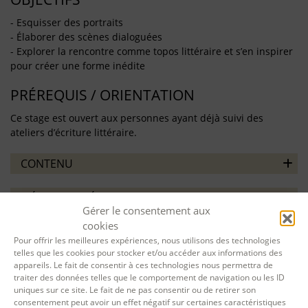
- Esquisser des portraits
- Élaborer des scènes dialoguées
- Explorer la rencontre comme topos littéraire et s’en inspirer
pour créer une forme inédite
PRÉREQUIS / ORIENTATION
Ce stage est ouvert aux personnes ayant déjà suivi des
ateliers d’écriture littéraire.
CONTENU
MÉTHODES PÉDAGOGIQUES
Gérer le consentement aux
cookies
ÉVALUATION
Pour offrir les meilleures expériences, nous utilisons des technologies
telles que les cookies pour stocker et/ou accéder aux informations des
appareils. Le fait de consentir à ces technologies nous permettra de
traiter des données telles que le comportement de navigation ou les ID
uniques sur ce site. Le fait de ne pas consentir ou de retirer son
consentement peut avoir un effet négatif sur certaines caractéristiques