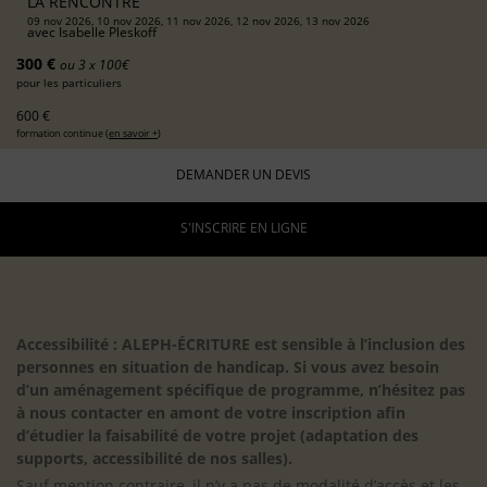
LA RENCONTRE
09 nov 2026, 10 nov 2026, 11 nov 2026, 12 nov 2026, 13 nov 2026
avec
Isabelle Pleskoff
300 €
ou 3 x 100€
pour les particuliers
600 €
formation continue (
en savoir +
)
DEMANDER UN DEVIS
S'INSCRIRE EN LIGNE
Accessibilité : ALEPH-ÉCRITURE est sensible à l’inclusion des
personnes en situation de handicap. Si vous avez besoin
d’un aménagement spécifique de programme, n’hésitez pas
à nous contacter en amont de votre inscription afin
d’étudier la faisabilité de votre projet (adaptation des
supports, accessibilité de nos salles).
Sauf mention contraire, il n’y a pas de modalité d’accès et les