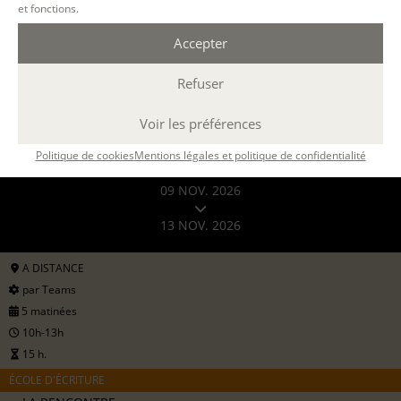
et fonctions.
Accepter
Refuser
Voir les préférences
Filtrer
Politique de cookies
Mentions légales et politique de confidentialité
09 NOV. 2026
13 NOV. 2026
A DISTANCE
par Teams
5 matinées
10h-13h
15 h.
ÉCOLE D'ÉCRITURE