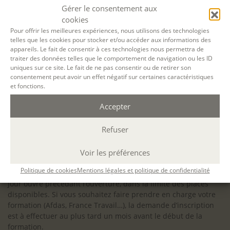
configuration minimale requise pour pouvoir travailler
Gérer le consentement aux
dans les meilleures conditions : Configuration
cookies
matérielle requise pour
Microsoft Teams | Microsoft
Pour offrir les meilleures expériences, nous utilisons des technologies
telles que les cookies pour stocker et/ou accéder aux informations des
Learn
appareils. Le fait de consentir à ces technologies nous permettra de
traiter des données telles que le comportement de navigation ou les ID
uniques sur ce site. Le fait de ne pas consentir ou de retirer son
consentement peut avoir un effet négatif sur certaines caractéristiques
et fonctions.
Accessibilité : ALEPH-ÉCRITURE est sensible à l’inclusion des
Accepter
personnes en situation de handicap. Si vous avez besoin
d’un aménagement spécifique de programme, n’hésitez pas
à nous contacter en amont de votre inscription afin
Refuser
d’étudier la faisabilité de votre projet (adaptation des
supports, accessibilité de nos salles).
Voir les préférences
Sauf mention contraire, il n’y a pas de modalité d’accès et les
Politique de cookies
Mentions légales et politique de confidentialité
inscriptions à nos activités sont ouvertes jusqu’au dernier
jour ouvré précédant l’ouverture, dans la limite des places
disponibles. Si vous souhaitez faire prendre en charge votre
formation (Afdas, France Travail…), la demande d’inscription
est à effectuer au plus tard un mois avant le début de la
formation.