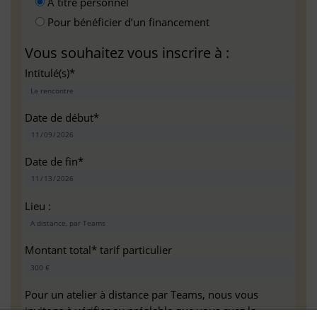
A titre personnel
Pour bénéficier d’un financement
Vous souhaitez vous inscrire à :
Intitulé(s)*
Date de début*
Date de fin*
Lieu :
Montant total* tarif particulier
Pour un atelier à distance par Teams, nous vous
invitons à vérifier au préalable que vous avez la