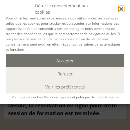
MÉTHODES PÉDAGOGIQUES
Gérer le consentement aux
cookies
ÉVALUATION
Pour offrir les meilleures expériences, nous utilisons des technologies
telles que les cookies pour stocker et/ou accéder aux informations des
appareils. Le fait de consentir à ces technologies nous permettra de
traiter des données telles que le comportement de navigation ou les ID
uniques sur ce site. Le fait de ne pas consentir ou de retirer son
consentement peut avoir un effet négatif sur certaines caractéristiques
et fonctions.
VOTRE SESSION :
Accepter
Faire émerger un projet romanesque
du
06
Refuser
Nov. 2024
au
05 Fév. 2025
à
A distance
par
Voir les préférences
Teams
(Durée : 30 h. ; 19h-22h )
Politique de cookies
Mentions légales et politique de confidentialité
Désolé, la réservation en ligne pour cette
session de formation est terminée.