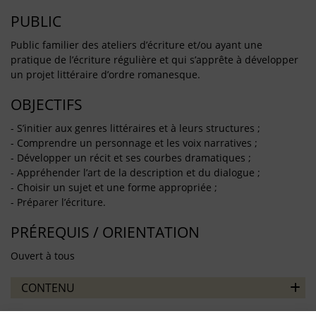
PUBLIC
Public familier des ateliers d’écriture et/ou ayant une
pratique de l’écriture régulière et qui s’apprête à développer
un projet littéraire d’ordre romanesque.
OBJECTIFS
- S’initier aux genres littéraires et à leurs structures ;
- Comprendre un personnage et les voix narratives ;
- Développer un récit et ses courbes dramatiques ;
- Appréhender l’art de la description et du dialogue ;
- Choisir un sujet et une forme appropriée ;
- Préparer l’écriture.
PRÉREQUIS / ORIENTATION
Ouvert à tous
CONTENU