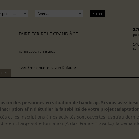
Filtrer
27
FAIRE ÉCRIRE LE GRAND ÂGE
pour
540
form
-
15 oct 2026, 16 oct 2026
avec
Emmanuelle Pavon Dufaure
TION
inclusion des personnes en situation de handicap. Si vous avez 
scription afin d’étudier la faisabilité de votre projet (adaptation
cès et les inscriptions à nos activités sont ouvertes jusqu’au derni
ndre en charge votre formation (Afdas, France Travail…), la demande