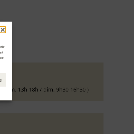
tir
nt
son
s
. ; sam. 13h-18h / dim. 9h30-16h30 )