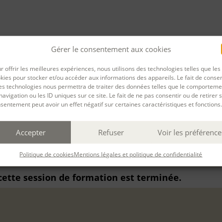
Gérer le consentement aux cookies
PARTAGER
r offrir les meilleures expériences, nous utilisons des technologies telles que les
rnière mise à jour : 16/09/2025
kies pour stocker et/ou accéder aux informations des appareils. Le fait de consen
es technologies nous permettra de traiter des données telles que le comporteme
navigation ou les ID uniques sur ce site. Le fait de ne pas consentir ou de retirer 
sentement peut avoir un effet négatif sur certaines caractéristiques et fonctions.
Accepter
Refuser
Voir les préférence
2024
au
20 Oct. 2024
à
Paris
présentiel
(Durée : 11 h
Politique de cookies
Mentions légales et politique de confidentialité
 cette session de formation est terminée.