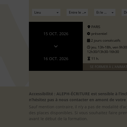
PARIS
15 OCT. 2026
présentiel
2 jours consécutifs
jeu. 13h-18h, ven 9h30
12h30/13h30-16h30
16 OCT. 2026
11 h.
SE FORMER À L'ANIMA
Accessibilité : ALEPH-ÉCRITURE est sensible à l’
n’hésitez pas à nous contacter en amont de votre in
Sauf mention contraire, il n’y a pas de modalité d’ac
des places disponibles. Si vous souhaitez faire pre
avant le début de la formation.