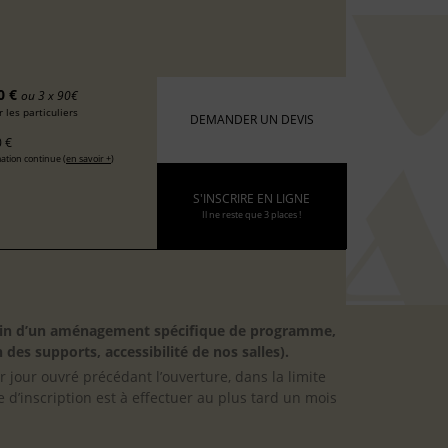
0 €
ou 3 x 90€
 les particuliers
DEMANDER UN DEVIS
 €
ation continue (
en savoir +
)
S'INSCRIRE EN LIGNE
Il ne reste que 3 places !
besoin d’un aménagement spécifique de programme,
 des supports, accessibilité de nos salles).
er jour ouvré précédant l’ouverture, dans la limite
 d’inscription est à effectuer au plus tard un mois