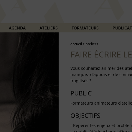
AGENDA
ATELIERS
FORMATEURS
PUBLICA
accueil
>
ateliers
FAIRE ÉCRIRE 
Vous souhaitez animer des atel
manquez d’appuis et de confian
fragilisés ?
PUBLIC
Formateurs animateurs d’atelie
OBJECTIFS
- Repérer les enjeux et problé
ce public (déclencheurs d’imagi