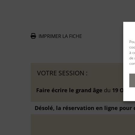
IMPRIMER LA FICHE
Pou
De
coo
à c
de 
con
VOTRE SESSION :
Faire écrire le grand âge
du
19 Oct. 
Désolé, la réservation en ligne pour