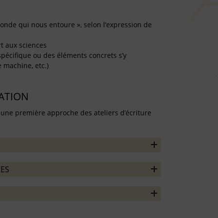
monde qui nous entoure », selon l’expression de
rt aux sciences
pécifique ou des éléments concrets s’y
 machine, etc.)
TATION
 une première approche des ateliers d’écriture
ES