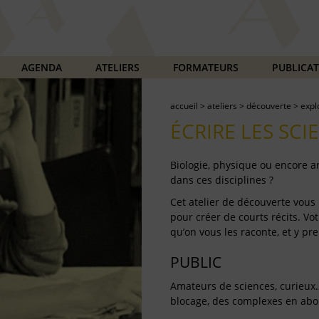
AGENDA
ATELIERS
FORMATEURS
PUBLICA
accueil
>
ateliers
>
découverte
>
expl
ÉCRIRE LES SCI
Biologie, physique ou encore ar
dans ces disciplines ?
Cet atelier de découverte vous 
pour créer de courts récits. Vo
qu’on vous les raconte, et y pre
PUBLIC
Amateurs de sciences, curieux
blocage, des complexes en abord