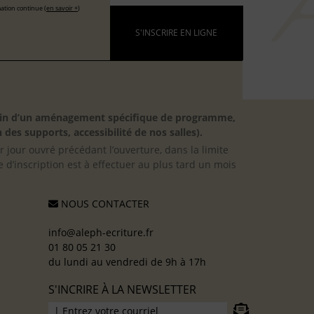
ation continue (
en savoir +
)
S'INSCRIRE EN LIGNE
besoin d’un aménagement spécifique de programme,
 des supports, accessibilité de nos salles).
er jour ouvré précédant l’ouverture, dans la limite
 d’inscription est à effectuer au plus tard un mois
NOUS CONTACTER
info@aleph-ecriture.fr
01 80 05 21 30
du lundi au vendredi de 9h à 17h
S'INCRIRE À LA NEWSLETTER