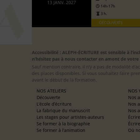
13 JANV. 2027
14h-17h
3 h.
DÉCOUVERTE
Accessibilité : ALEPH-ÉCRITURE est sensible à l’
n’hésitez pas à nous contacter en amont de votre in
Sauf mention contraire, il n’y a pas de modalité d’ac
des places disponibles. Si vous souhaitez faire pre
avant le début de la formation.
NOS ATELIERS
NOS V
Découverte
Nos a
L’école d’écriture
Nos a
La fabrique du manuscrit
Nos a
Les stages pour artistes-auteurs
Écrir
Se former à la biographie
Écrir
Se former à l’animation
Où no