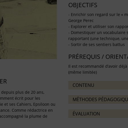
OBJECTIFS
- Enrichir son regard sur le « 
George Perec
- Explorer et utiliser son rappo
- Domestiquer un vocabulaire s
rapportant (une technique, une
- Sortir de ses sentiers battus
PRÉREQUIS / ORIEN
Il est recommandé d’avoir déjà
(même limitée)
ER
CONTENU
e depuis plus de 20 ans,
amment écrit pour les
MÉTHODES PÉDAGOGIQU
e et ses Cahiers, Epsiloon ou
rance. Comme rédactrice en
ÉVALUATION
t accompagné la plume de