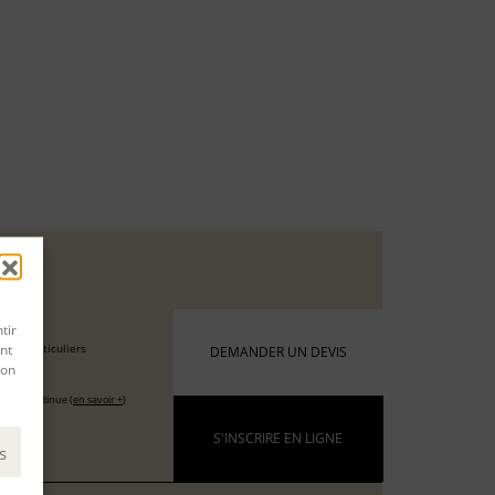
 €
tir
nt
 les particuliers
DEMANDER UN DEVIS
son
 €
ation continue (
en savoir +
)
S'INSCRIRE EN LIGNE
s