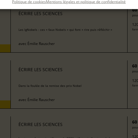
Politique de cookies
Mentions légales et politique de confidentialité
60
ÉCRIRE LES SCIENCES
pour
120
Les IgNobels : ces « faux Nobels » qui font « rire puis réfléchir »
form
avec
Émilie Rauscher
60
ÉCRIRE LES SCIENCES
pour
120
Dans la foulée de la remise des prix Nobel
form
avec
Émilie Rauscher
60
ÉCRIRE LES SCIENCES
pour
120