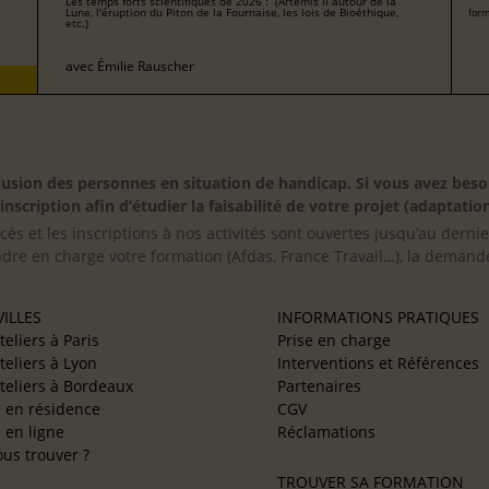
Les temps forts scientifiques de 2026 : (Artemis II autour de la
Lune, l'éruption du Piton de la Fournaise, les lois de Bioéthique,
form
etc.)
avec
Émilie Rauscher
inclusion des personnes en situation de handicap. Si vous avez 
scription afin d’étudier la faisabilité de votre projet (adaptation
cès et les inscriptions à nos activités sont ouvertes jusqu’au derni
ndre en charge votre formation (Afdas, France Travail…), la demande
ILLES
INFORMATIONS PRATIQUES
teliers à Paris
Prise en charge
teliers à Lyon
Interventions et Références
teliers à Bordeaux
Partenaires
e en résidence
CGV
e en ligne
Réclamations
us trouver ?
TROUVER SA FORMATION