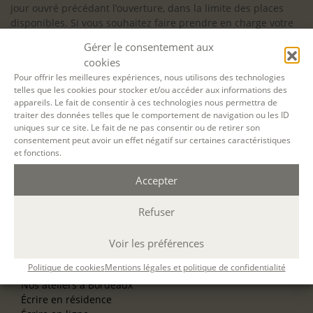
jour ouvré précédant l’ouverture, dans la limite des places
disponibles. Si vous souhaitez faire prendre en charge votre
formation (Afdas, France Travail…), la demande d’inscription
Gérer le consentement aux
est à effectuer au plus tard un mois avant le début de la
cookies
formation.
Pour offrir les meilleures expériences, nous utilisons des technologies
telles que les cookies pour stocker et/ou accéder aux informations des
NOS ATELIERS
appareils. Le fait de consentir à ces technologies nous permettra de
Découverte
traiter des données telles que le comportement de navigation ou les ID
L’école d’écriture
uniques sur ce site. Le fait de ne pas consentir ou de retirer son
La fabrique du manuscrit
consentement peut avoir un effet négatif sur certaines caractéristiques
Les stages pour artistes-auteurs
et fonctions.
Se former à la biographie
Se former à l’animation
Accepter
Refuser
NOS SERVICES
OFFRIR UN ATELIER
NOS VILLES
Voir les préférences
Nos ateliers à Paris
Politique de cookies
Mentions légales et politique de confidentialité
Nos ateliers à Lyon
Nos ateliers à Bordeaux
Écrire en résidence