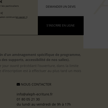
 €
 les particuliers
DEMANDER UN DEVIS
 €
ation continue (
en savoir +
)
S'INSCRIRE EN LIGNE
besoin d’un aménagement spécifique de programme,
 des supports, accessibilité de nos salles).
er jour ouvré précédant l’ouverture, dans la limite
 d’inscription est à effectuer au plus tard un mois
NOUS CONTACTER
info@aleph-ecriture.fr
01 80 05 21 30
du lundi au vendredi de 9h à 17h