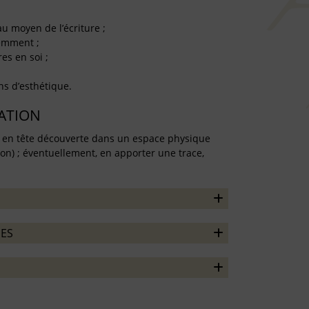
 au moyen de l’écriture ;
remment ;
es en soi ;
ns d’esthétique.
TATION
re en tête découverte dans un espace physique
on) ; éventuellement, en apporter une trace,
ES