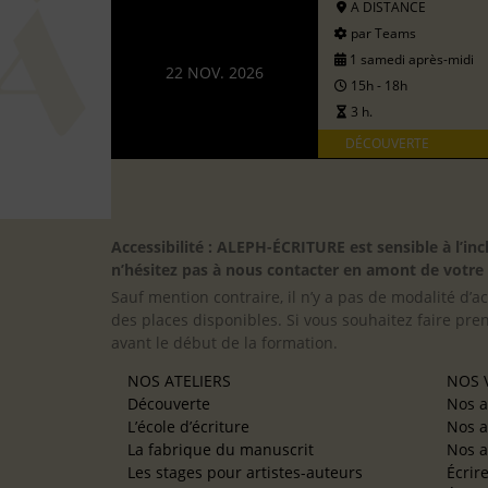
A DISTANCE
par Teams
1 samedi après-midi
22 NOV. 2026
15h - 18h
3 h.
DÉCOUVERTE
Accessibilité : ALEPH-ÉCRITURE est sensible à l’
n’hésitez pas à nous contacter en amont de votre in
Sauf mention contraire, il n’y a pas de modalité d’ac
des places disponibles. Si vous souhaitez faire pre
avant le début de la formation.
NOS ATELIERS
NOS V
Découverte
Nos a
L’école d’écriture
Nos a
La fabrique du manuscrit
Nos a
Les stages pour artistes-auteurs
Écrir