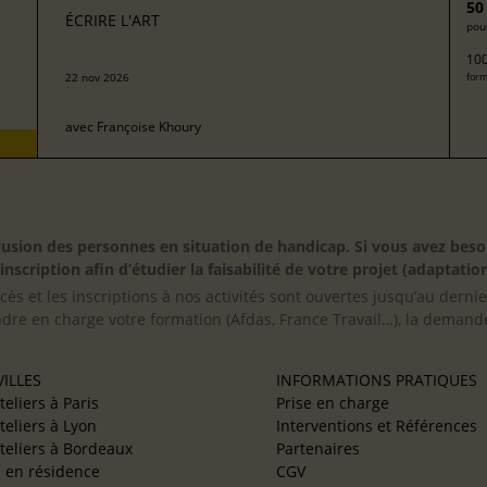
50
ÉCRIRE L'ART
pour
100
22 nov 2026
form
avec
Françoise Khoury
inclusion des personnes en situation de handicap. Si vous avez 
scription afin d’étudier la faisabilité de votre projet (adaptation
cès et les inscriptions à nos activités sont ouvertes jusqu’au derni
ndre en charge votre formation (Afdas, France Travail…), la demande
ILLES
INFORMATIONS PRATIQUES
teliers à Paris
Prise en charge
teliers à Lyon
Interventions et Références
teliers à Bordeaux
Partenaires
e en résidence
CGV