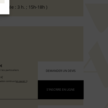
(Durée : 3 h. ; 15h-18h )
 €
 les particuliers
DEMANDER UN DEVIS
 €
ation continue (
en savoir +
)
S'INSCRIRE EN LIGNE