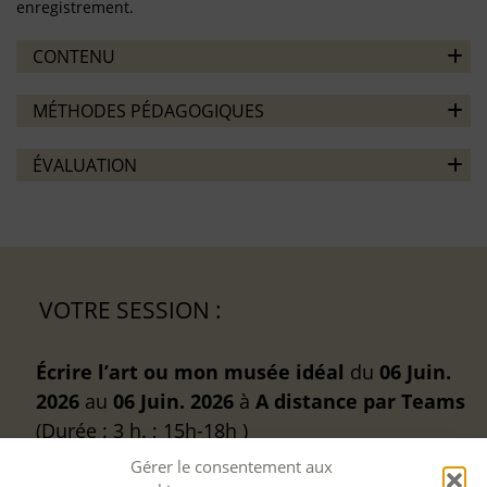
enregistrement.
CONTENU
MÉTHODES PÉDAGOGIQUES
ÉVALUATION
VOTRE SESSION :
Écrire l’art ou mon musée idéal
du
06 Juin.
2026
au
06 Juin. 2026
à
A distance
par Teams
(Durée : 3 h. ; 15h-18h )
Gérer le consentement aux