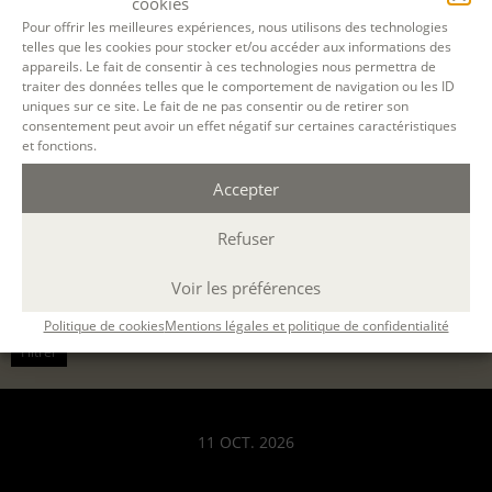
cookies
Désolé, la réservation en ligne pour cette
Pour offrir les meilleures expériences, nous utilisons des technologies
session de formation est terminée.
telles que les cookies pour stocker et/ou accéder aux informations des
appareils. Le fait de consentir à ces technologies nous permettra de
traiter des données telles que le comportement de navigation ou les ID
uniques sur ce site. Le fait de ne pas consentir ou de retirer son
consentement peut avoir un effet négatif sur certaines caractéristiques
et fonctions.
Accepter
Refuser
Voir les préférences
Politique de cookies
Mentions légales et politique de confidentialité
Filtrer
11 OCT. 2026