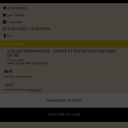
A DISTANCE
par Teams
1 journée
9h30-12h30 / 13h30-16h30
6 h.
DÉCOUVERTE
ATELIER PRÉPARAOIRE - ÉCRIRE ET ÉDITER SON HISTOIRE
DE VIE
13 nov 2026
avec
Sylvie Neron-Bancel
90 €
pour les particuliers
180 €
formation continue (
en savoir +
)
DEMANDER UN DEVIS
S'INSCRIRE EN LIGNE