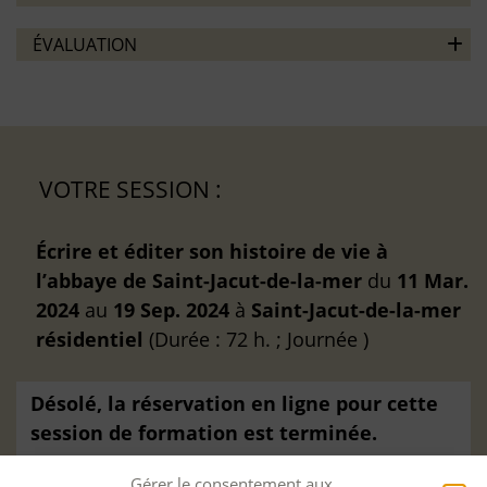
ÉVALUATION
VOTRE SESSION :
Écrire et éditer son histoire de vie à
l’abbaye de Saint-Jacut-de-la-mer
du
11 Mar.
2024
au
19 Sep. 2024
à
Saint-Jacut-de-la-mer
résidentiel
(Durée : 72 h. ; Journée )
Désolé, la réservation en ligne pour cette
session de formation est terminée.
Gérer le consentement aux