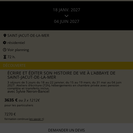
18 JANV. 2027
04 JUIN 2027
SAINT-JACUT-DE-LA-MER
résidentiel
Voir planning
72 h.
DÉCOUVERTE
ÉCRIRE ET ÉDITER SON HISTOIRE DE VIE À L’ABBAYE DE
SAINT-JACUT-DE-LA-MER
3 séjours de 5 jours du 18 au 22 janvier, du 15 au 19 mars, du 31 mai au 04 juin
2027. Ateliers d'écriture (72h), hébergements en chambre privée avec pension
complète et transferts inclus.
avec
Sylvie Neron-Bancel
3635 €
ou 3 x 1212€
pour les particuliers
7270 €
formation continue (
en savoir +
)
DEMANDER UN DEVIS