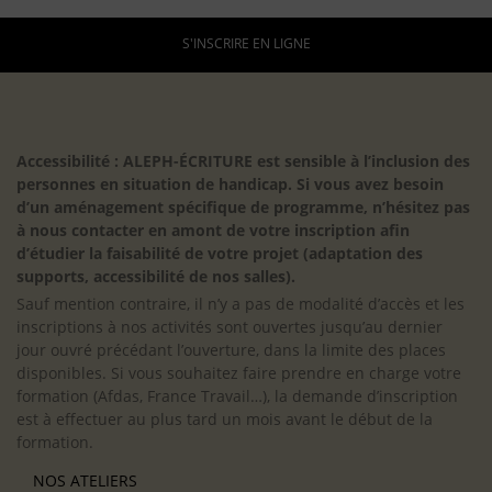
S'INSCRIRE EN LIGNE
Accessibilité : ALEPH-ÉCRITURE est sensible à l’inclusion des
personnes en situation de handicap. Si vous avez besoin
d’un aménagement spécifique de programme, n’hésitez pas
à nous contacter en amont de votre inscription afin
d’étudier la faisabilité de votre projet (adaptation des
supports, accessibilité de nos salles).
Sauf mention contraire, il n’y a pas de modalité d’accès et les
inscriptions à nos activités sont ouvertes jusqu’au dernier
jour ouvré précédant l’ouverture, dans la limite des places
disponibles. Si vous souhaitez faire prendre en charge votre
formation (Afdas, France Travail…), la demande d’inscription
est à effectuer au plus tard un mois avant le début de la
formation.
NOS ATELIERS