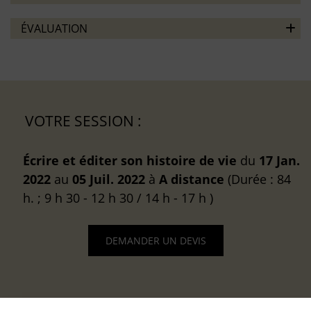
ÉVALUATION
VOTRE SESSION :
Écrire et éditer son histoire de vie
du
17 Jan.
2022
au
05 Juil. 2022
à
A distance
(Durée : 84
h. ; 9 h 30 - 12 h 30 / 14 h - 17 h )
DEMANDER UN DEVIS