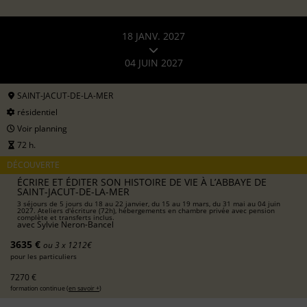
18 JANV. 2027
04 JUIN 2027
SAINT-JACUT-DE-LA-MER
résidentiel
Voir planning
72 h.
DÉCOUVERTE
ÉCRIRE ET ÉDITER SON HISTOIRE DE VIE À L’ABBAYE DE
SAINT-JACUT-DE-LA-MER
3 séjours de 5 jours du 18 au 22 janvier, du 15 au 19 mars, du 31 mai au 04 juin
2027. Ateliers d'écriture (72h), hébergements en chambre privée avec pension
complète et transferts inclus.
avec
Sylvie Neron-Bancel
3635 €
ou 3 x 1212€
pour les particuliers
7270 €
formation continue (
en savoir +
)