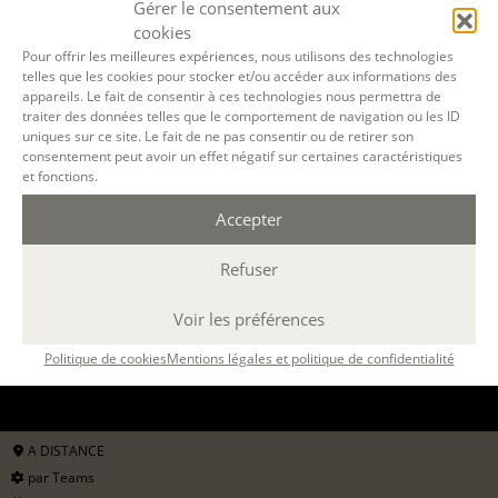
Gérer le consentement aux
cookies
Pour offrir les meilleures expériences, nous utilisons des technologies
telles que les cookies pour stocker et/ou accéder aux informations des
appareils. Le fait de consentir à ces technologies nous permettra de
traiter des données telles que le comportement de navigation ou les ID
uniques sur ce site. Le fait de ne pas consentir ou de retirer son
consentement peut avoir un effet négatif sur certaines caractéristiques
et fonctions.
Accepter
Refuser
Filtrer
Voir les préférences
Politique de cookies
Mentions légales et politique de confidentialité
12 OCT. 2026
A DISTANCE
par Teams