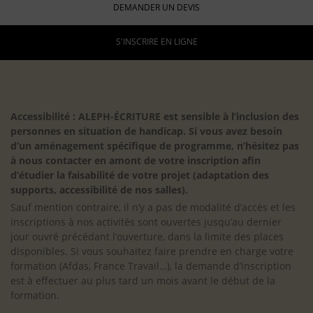
DEMANDER UN DEVIS
S'INSCRIRE EN LIGNE
Accessibilité : ALEPH-ÉCRITURE est sensible à l’inclusion des
personnes en situation de handicap. Si vous avez besoin
d’un aménagement spécifique de programme, n’hésitez pas
à nous contacter en amont de votre inscription afin
d’étudier la faisabilité de votre projet (adaptation des
supports, accessibilité de nos salles).
Sauf mention contraire, il n’y a pas de modalité d’accès et les
inscriptions à nos activités sont ouvertes jusqu’au dernier
jour ouvré précédant l’ouverture, dans la limite des places
disponibles. Si vous souhaitez faire prendre en charge votre
formation (Afdas, France Travail…), la demande d’inscription
est à effectuer au plus tard un mois avant le début de la
formation.