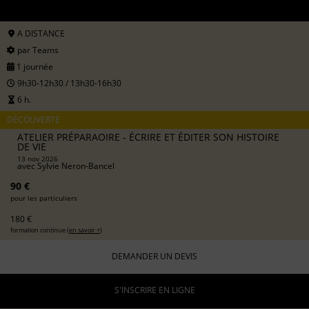
A DISTANCE
par Teams
1 journée
9h30-12h30 / 13h30-16h30
6 h.
DÉCOUVERTE
ATELIER PRÉPARAOIRE - ÉCRIRE ET ÉDITER SON HISTOIRE
DE VIE
13 nov 2026
avec
Sylvie Neron-Bancel
90 €
pour les particuliers
180 €
formation continue (
en savoir +
)
DEMANDER UN DEVIS
S'INSCRIRE EN LIGNE