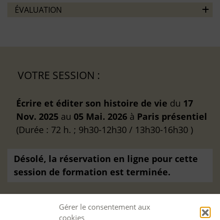
ÉVALUATION
VOTRE SESSION :
Écrire et éditer son histoire de vie
du
17
Nov. 2025
au
05 Mai. 2026
à
Paris
présentiel
(Durée : 72 h. ; 9h30-12h30 / 13h30-16h30 )
Désolé, la réservation en ligne pour cette
session de formation est terminée.
Gérer le consentement aux
cookies