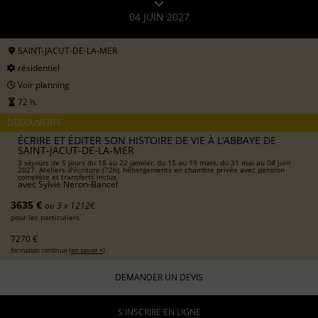
04 JUIN 2027
SAINT-JACUT-DE-LA-MER
résidentiel
Voir planning
72 h.
DÉCOUVERTE
ÉCRIRE ET ÉDITER SON HISTOIRE DE VIE À L’ABBAYE DE
SAINT-JACUT-DE-LA-MER
3 séjours de 5 jours du 18 au 22 janvier, du 15 au 19 mars, du 31 mai au 04 juin
2027. Ateliers d'écriture (72h), hébergements en chambre privée avec pension
complète et transferts inclus.
avec
Sylvie Neron-Bancel
3635 €
ou 3 x 1212€
pour les particuliers
7270 €
formation continue (
en savoir +
)
DEMANDER UN DEVIS
S'INSCRIRE EN LIGNE