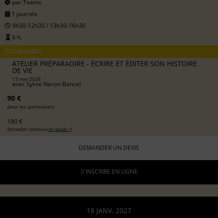
par Teams
1 journée
9h30-12h30 / 13h30-16h30
6 h.
DÉCOUVERTE
ATELIER PRÉPARAOIRE - ÉCRIRE ET ÉDITER SON HISTOIRE
DE VIE
13 nov 2026
avec
Sylvie Neron-Bancel
90 €
pour les particuliers
180 €
formation continue (
en savoir +
)
DEMANDER UN DEVIS
S'INSCRIRE EN LIGNE
18 JANV. 2027