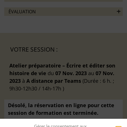
ÉVALUATION
VOTRE SESSION :
Atelier préparatoire – Écrire et éditer son
histoire de vie
du
07 Nov. 2023
au
07 Nov.
2023
à
A distance
par Teams
(Durée : 6 h. ;
9h30-12h30 / 14h-17h )
Désolé, la réservation en ligne pour cette
session de formation est terminée.
Gérer le consentement aux