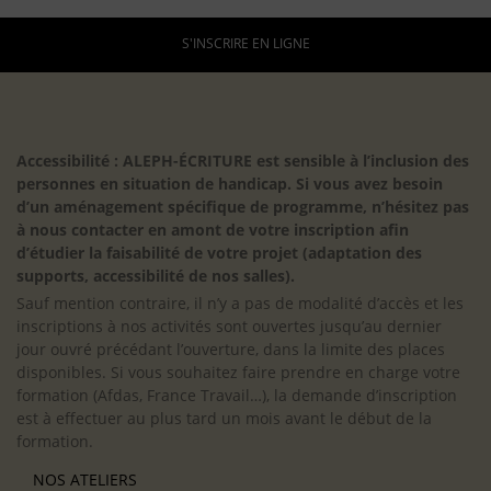
S'INSCRIRE EN LIGNE
Accessibilité : ALEPH-ÉCRITURE est sensible à l’inclusion des
personnes en situation de handicap. Si vous avez besoin
d’un aménagement spécifique de programme, n’hésitez pas
à nous contacter en amont de votre inscription afin
d’étudier la faisabilité de votre projet (adaptation des
supports, accessibilité de nos salles).
Sauf mention contraire, il n’y a pas de modalité d’accès et les
inscriptions à nos activités sont ouvertes jusqu’au dernier
jour ouvré précédant l’ouverture, dans la limite des places
disponibles. Si vous souhaitez faire prendre en charge votre
formation (Afdas, France Travail…), la demande d’inscription
est à effectuer au plus tard un mois avant le début de la
formation.
NOS ATELIERS