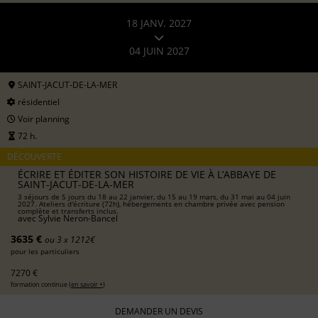
18 JANV. 2027
04 JUIN 2027
SAINT-JACUT-DE-LA-MER
résidentiel
Voir planning
72 h.
DÉCOUVERTE
ÉCRIRE ET ÉDITER SON HISTOIRE DE VIE À L’ABBAYE DE
SAINT-JACUT-DE-LA-MER
3 séjours de 5 jours du 18 au 22 janvier, du 15 au 19 mars, du 31 mai au 04 juin
2027. Ateliers d'écriture (72h), hébergements en chambre privée avec pension
complète et transferts inclus.
avec
Sylvie Neron-Bancel
3635 €
ou 3 x 1212€
pour les particuliers
7270 €
formation continue (
en savoir +
)
DEMANDER UN DEVIS