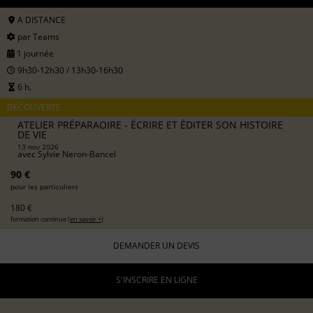
A DISTANCE
par Teams
1 journée
9h30-12h30 / 13h30-16h30
6 h.
DÉCOUVERTE
ATELIER PRÉPARAOIRE - ÉCRIRE ET ÉDITER SON HISTOIRE
DE VIE
13 nov 2026
avec
Sylvie Neron-Bancel
90 €
pour les particuliers
180 €
formation continue (
en savoir +
)
DEMANDER UN DEVIS
S'INSCRIRE EN LIGNE