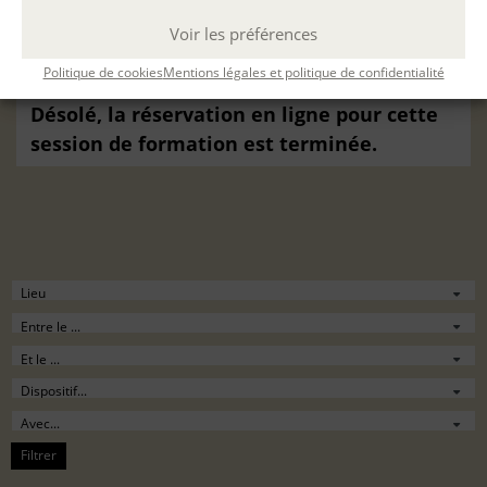
Valérie Mréjen
du
23 Mar. 2026
au
04 Mai.
Voir les préférences
2026
à
A distance
par email
(Durée : 12 h.)
Politique de cookies
Mentions légales et politique de confidentialité
Désolé, la réservation en ligne pour cette
session de formation est terminée.
Filtrer