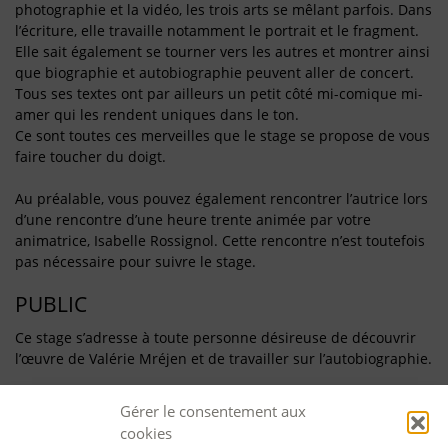
photographie et la vidéo, les trois arts se mêlant parfois. Dans
l’écriture, elle travaille notamment le portrait et le fragment.
Elle sait également se tourner vers les autres et montrer ainsi
que biographie et autobiographie peuvent aller de concert.
Tous ses textes ont par ailleurs un petit côté mi-comique mi-
amer qui les rendent uniques dans le ton.
Ce sont toutes ces merveilles que le stage se propose de vous
faire toucher du doigt.
Au préalable, vous pouvez également rencontrer l’autrice lors
d’une rencontre d’une heure trente animée par votre
animatrice, Isabelle Rossignol. Cette rencontre n’est toutefois
pas nécessaire pour suivre le stage.
PUBLIC
Ce stage s’adresse à toute personne désireuse de découvrir
l’œuvre de Valérie Mréjen et de travailler sur l’autobiographie.
OBJECTIFS
Gérer le consentement aux
cookies
- Découvrir l’écriture de Valérie Mréjen