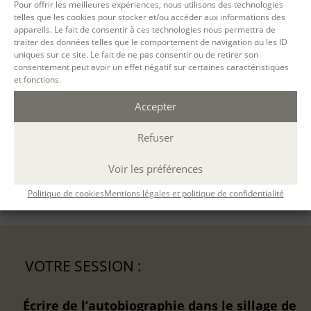
Pour offrir les meilleures expériences, nous utilisons des technologies
- Pratiquer sa langue, son style
telles que les cookies pour stocker et/ou accéder aux informations des
- Pratiquer le genre autobiographique
appareils. Le fait de consentir à ces technologies nous permettra de
traiter des données telles que le comportement de navigation ou les ID
PRÉREQUIS / ORIENTATION
uniques sur ce site. Le fait de ne pas consentir ou de retirer son
consentement peut avoir un effet négatif sur certaines caractéristiques
Ouvert à tous.
et fonctions.
CONTENU
Accepter
Refuser
MÉTHODES PÉDAGOGIQUES
Voir les préférences
ÉVALUATION
Politique de cookies
Mentions légales et politique de confidentialité
VOTRE SESSION :
Écrire de l’autobiographie dans le sillage de