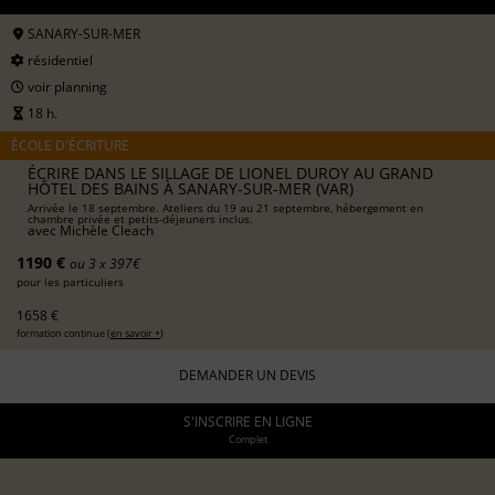
SANARY-SUR-MER
résidentiel
voir planning
18 h.
ÉCOLE D'ÉCRITURE
ÉCRIRE DANS LE SILLAGE DE LIONEL DUROY AU GRAND
HÔTEL DES BAINS À SANARY-SUR-MER (VAR)
Arrivée le 18 septembre. Ateliers du 19 au 21 septembre, hébergement en
chambre privée et petits-déjeuners inclus.
avec
Michèle Cleach
1190 €
ou 3 x 397€
pour les particuliers
1658 €
formation continue (
en savoir +
)
DEMANDER UN DEVIS
S'INSCRIRE EN LIGNE
Complet