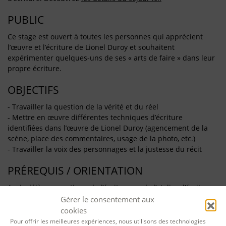
PUBLIC
Ce stage est ouvert à toutes les personnes qui apprécient
l’œuvre et l’écriture de Lionel Duroy et souhaitent
expérimenter quelques-uns de ses « arts de faire » dans leur
propre écriture.
OBJECTIFS
- Travailler la question de la vérité et du réel
- Mettre en œuvre différentes techniques d’écriture
identifiées dans l’œuvre de Lionel Duroy (agencement de la
scène, place des commentaires, usage de la photo, etc.)
- Travailler la voix des personnages et la justesse du récit
PRÉREQUIS / ORIENTATION
Avoir déjà une pratique de l’écriture ou de l’atelier d’écriture.
Gérer le consentement aux
CONTENU
cookies
Pour offrir les meilleures expériences, nous utilisons des technologies