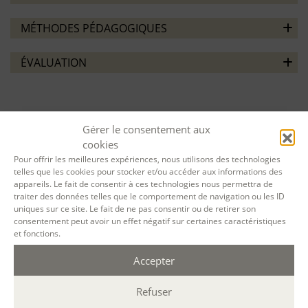
MÉTHODES PÉDAGOGIQUES
ÉVALUATION
Gérer le consentement aux
cookies
VOTRE SESSION :
Pour offrir les meilleures expériences, nous utilisons des technologies
telles que les cookies pour stocker et/ou accéder aux informations des
appareils. Le fait de consentir à ces technologies nous permettra de
Écrire avec les auteurs classiques ou
traiter des données telles que le comportement de navigation ou les ID
uniques sur ce site. Le fait de ne pas consentir ou de retirer son
contemporains
du
08 Oct. 2024
au
11 Mar.
consentement peut avoir un effet négatif sur certaines caractéristiques
2025
à
A distance
par Teams
(Durée : 18 h. ;
et fonctions.
18h30-21h30 )
Accepter
Désolé, la réservation en ligne pour cette
Refuser
session de formation est terminée.